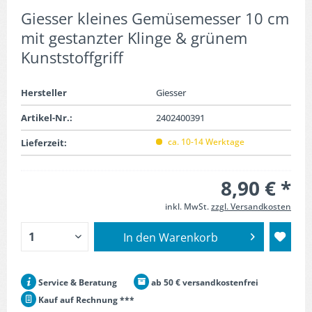
Giesser kleines Gemüsemesser 10 cm
mit gestanzter Klinge & grünem
Kunststoffgriff
Hersteller
Giesser
Artikel-Nr.:
2402400391
ca. 10-14 Werktage
Lieferzeit:
8,90 € *
inkl. MwSt.
zzgl. Versandkosten
In den
Warenkorb
Service & Beratung
ab 50 € versandkostenfrei
Kauf auf Rechnung ***