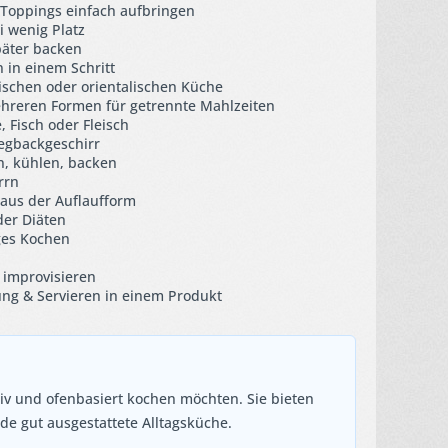
 Toppings einfach aufbringen
i wenig Platz
später backen
 in einem Schritt
sischen oder orientalischen Küche
ehreren Formen für getrennte Mahlzeiten
Fisch oder Fleisch
egbackgeschirr
n, kühlen, backen
rrn
aus der Auflaufform
der Diäten
ges Kochen
 improvisieren
ung & Servieren in einem Produkt
ativ und ofenbasiert kochen möchten. Sie bieten
ede gut ausgestattete Alltagsküche.