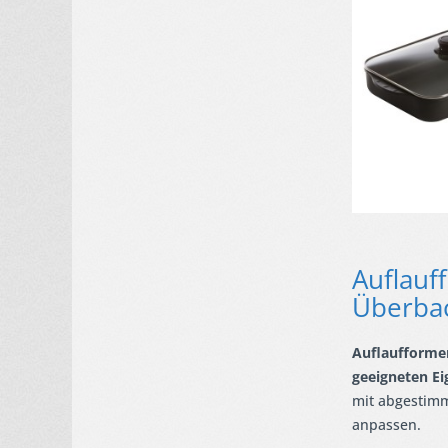
Auflauf
Überba
Auflaufformen
geeigneten Ei
mit abgestimm
anpassen.