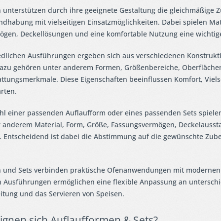
 unterstützen durch ihre geeignete Gestaltung die gleichmäßige 
ndhabung mit vielseitigen Einsatzmöglichkeiten. Dabei spielen M
gen, Deckellösungen und eine komfortable Nutzung eine wichtige 
edlichen Ausführungen ergeben sich aus verschiedenen Konstrukt
azu gehören unter anderem Formen, Größenbereiche, Oberfläche
attungsmerkmale. Diese Eigenschaften beeinflussen Komfort, Vielse
rten.
hl einer passenden Auflaufform oder eines passenden Sets spiele
 anderem Material, Form, Größe, Fassungsvermögen, Deckelauss
. Entscheidend ist dabei die Abstimmung auf die gewünschte Zub
 und Sets verbinden praktische Ofenanwendungen mit modernen 
 Ausführungen ermöglichen eine flexible Anpassung an unterschie
eitung und das Servieren von Speisen.
ignen sich Auflaufformen & Sets?