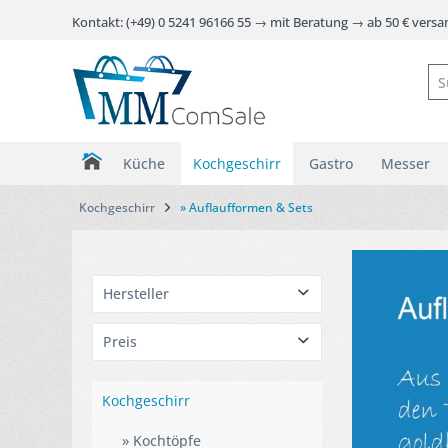
Kontakt: (+49) 0 5241 96166 55 → mit Beratung → ab 50 € vers
Küche
Kochgeschirr
Gastro
Messer
Kochgeschirr
» Auflaufformen & Sets
Hersteller
Eurolux
Preis
SKK
Kochgeschirr
von
99,95 €
bis
133,40 €
» Kochtöpfe