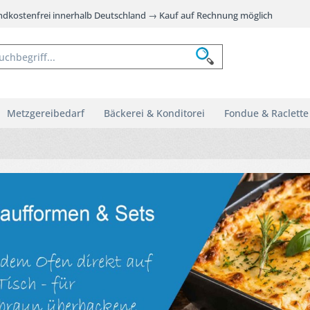
andkostenfrei innerhalb Deutschland → Kauf auf Rechnung möglich
Metzgereibedarf
Bäckerei & Konditorei
Fondue & Raclette