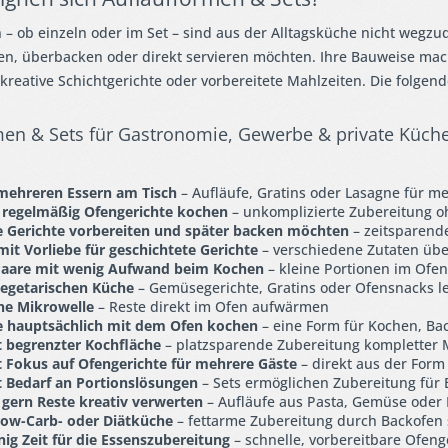
– ob einzeln oder im Set – sind aus der Alltagsküche nicht wegzude
en, überbacken oder direkt servieren möchten. Ihre Bauweise macht
kreative Schichtgerichte oder vorbereitete Mahlzeiten. Die folgen
en & Sets für Gastronomie, Gewerbe & private Küchen
n
mehreren Essern am Tisch
– Aufläufe, Gratins oder Lasagne für me
 regelmäßig Ofengerichte kochen
– unkomplizierte Zubereitung o
e Gerichte vorbereiten und später backen möchten
– zeitsparende
t Vorliebe für geschichtete Gerichte
– verschiedene Zutaten übe
 Paare mit wenig Aufwand beim Kochen
– kleine Portionen im Ofe
vegetarischen Küche
– Gemüsegerichte, Gratins oder Ofensnacks l
ne Mikrowelle
– Reste direkt im Ofen aufwärmen
e hauptsächlich mit dem Ofen kochen
– eine Form für Kochen, Ba
 begrenzter Kochfläche
– platzsparende Zubereitung kompletter 
 Fokus auf Ofengerichte für mehrere Gäste
– direkt aus der Form
 Bedarf an Portionslösungen
– Sets ermöglichen Zubereitung für
 gern Reste kreativ verwerten
– Aufläufe aus Pasta, Gemüse oder 
Low-Carb- oder Diätküche
– fettarme Zubereitung durch Backofen 
nig Zeit für die Essenszubereitung
– schnelle, vorbereitbare Ofeng