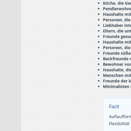
Köche, die Ge
Pendlerwohnu
Haushalte mi
Personen, die
Liebhaber int
Eltern, die u
Freunde gesu
Haushalte mi
Personen, die
Freunde süße
Backfreunde m
Bewohner von
Haushalte, di
Menschen mit
Freunde der k
Minimalisten 
Fazit
Auflaufform
Flexibilitä