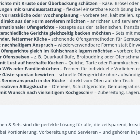
richte mit Kruste oder Überbackung schätzen
– Käse, Brösel oder
ngen mit Grundausstattung
– flexibel einsetzbare Kochlösung be
t Vorratsküche oder Wochenplanung
– vorbereiten, kalt stellen, 
 direkt aus der Form servieren möchten
– anrichten und servieren
ernationaler Ofengerichte
– Rezepte aus der italienischen, franzö
nterschiedliche Gerichte gleichzeitig backen möchten
– Sets mit m
nder, fettarmer Küche
– schonende Ofengarmethoden für Gemüse, 
t nachhaltigem Anspruch
– wiederverwendbare Formen statt Einw
 Ofengerichte gleich im Kühlschrank lagern möchten
– vorbereite
r Ofenspeisen
– z. B. Quarkaufläufe, Brotpudding oder Ofenschma
it Lust auf herzhafte Kuchen
– Quiche, Tarte oder Flammkuchen 
 WGs oder Familienküchen
– Formen für individuelle Vorlieben o
e Gäste spontan bewirten
– schnelle Ofengerichte ohne aufwändi
 Servieranspruch in der Küche
– direkt vom Ofen auf den Tisch
reativen Alltagsküche
– Ofeneier, Schichtgerichte, Gemüsegratins
mit Wunsch nach vielseitigem Kochgeschirr
– Zubereitung, Lager
en & Sets sind die perfekte Lösung für alle, die zeitsparend, kre
t bei Portionierung, Vorbereitung und Servieren – und gehören in j