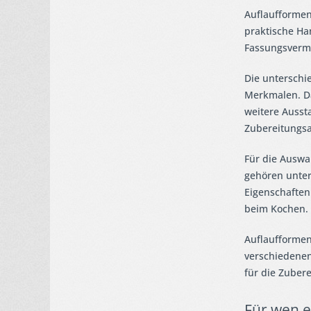
Auflaufformen
praktische Ha
Fassungsvermö
Die unterschi
Merkmalen. D
weitere Ausst
Zubereitungsa
Für die Auswa
gehören unter
Eigenschaften
beim Kochen.
Auflaufformen
verschiedenen
für die Zuber
Für wen e