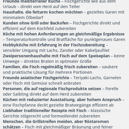
Freunde mediterraner Küche
– Fischgerichte wie aus dem
Urlaub – direkt vom Herd auf den Teller
Haushalte, die fettarm kochen möchten
– gezieltes Garen mit
minimalem Ölbedarf
Kunden ohne Grill oder Backofen
– Fischgerichte direkt und
effizient auf dem Kochfeld zubereiten
Köche mit hohen Anforderungen an gleichmäßige Ergebnisse
– Temperaturkontrolle und Bratfläche für punktgenaues Garen
Hobbyköche mit Erfahrung in der Fischzubereitung
–
sensibler Umgang mit Lachs, Zander oder Kabeljaufilet
Zweipersonenhaushalte mit Fisch auf dem Speiseplan
– keine
Umwege – direktes Braten in optimaler Größe
Familien, die Fisch regelmäßig frisch zubereiten
– saubere
und praktische Lösung für mehrere Portionen
Freunde asiatischer Fischgerichte
– Teriyaki-Lachs, Garnelen
oder Fisch mit Gemüse schnell anbraten
Personen, die auf regionale Fischprodukte setzen
– Forelle
oder Saibling direkt auf dem Herd zubereiten
Küchen mit reduzierter Ausstattung, aber hohem Anspruch
–
eine Fischpfanne deckt gezielte Bratvorgänge effizient ab
Liebhaber traditioneller Rezepte mit Fisch
– klassische
Gerichte stilgerecht und formvollendet zubereiten
Menschen, die Grillstreifen meiden, aber Röstaromen
schätzen
– Fisch mit gleichmäßiger Bräunung und feiner