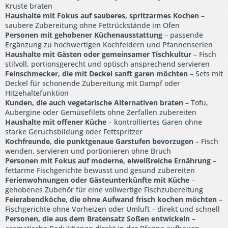
Kruste braten
Haushalte mit Fokus auf sauberes, spritzarmes Kochen
–
saubere Zubereitung ohne Fettrückstände im Ofen
Personen mit gehobener Küchenausstattung
– passende
Ergänzung zu hochwertigen Kochfeldern und Pfannenserien
Haushalte mit Gästen oder gemeinsamer Tischkultur
– Fisch
stilvoll, portionsgerecht und optisch ansprechend servieren
Feinschmecker, die mit Deckel sanft garen möchten
– Sets mit
Deckel für schonende Zubereitung mit Dampf oder
Hitzehaltefunktion
Kunden, die auch vegetarische Alternativen braten
– Tofu,
Aubergine oder Gemüsefilets ohne Zerfallen zubereiten
Haushalte mit offener Küche
– kontrolliertes Garen ohne
starke Geruchsbildung oder Fettspritzer
Kochfreunde, die punktgenaue Garstufen bevorzugen
– Fisch
wenden, servieren und portionieren ohne Bruch
Personen mit Fokus auf moderne, eiweißreiche Ernährung
–
fettarme Fischgerichte bewusst und gesund zubereiten
Ferienwohnungen oder Gästeunterkünfte mit Küche
–
gehobenes Zubehör für eine vollwertige Fischzubereitung
Feierabendköche, die ohne Aufwand frisch kochen möchten
–
Fischgerichte ohne Vorheizen oder Umluft – direkt und schnell
Personen, die aus dem Bratensatz Soßen entwickeln
–