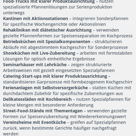
Food-Trucks mit klarer Produktausrichtung
– nutzen
spezialisierte Pfannenlösungen zur Serienproduktion
unterwegs
Kantinen mit Aktionsstationen
– integrieren Sonderpfannen
für spezifische Wochengerichte oder Aktionslinien
Rehakliniken mit diätetischer Ausrichtung
– verwenden
gezielte Pfannenformen zur Speisenseparation im Kochprozess
Betriebsküchen mit Spezialkomponenten
– strukturieren
Abläufe mit abgestimmtem Kochgeschirr für Sonderprozesse
Showküchen mit Live-Zubereitung
– arbeiten mit formstabilen
Lösungen für optisch einheitliche Ergebnisse
Seminarhäuser mit Lehrküche
– zeigen strukturierte
Arbeitsweisen mit gezielt eingesetzten Spezialpfannen
Catering-Start-ups mit klarer Produktausrichtung
–
standardisieren Garprozesse mit formbezogenem Kochgeschirr
Ferienanlagen mit Selbstversorgerküche
– statten Küchen mit
durchdachtem Zubehör für spezifische Zubereitungen aus
Delikatessläden mit Kochbereich
– nutzen Spezialpfannen für
kleine Mengen mit besonderer Anforderung
Street-Food-Stände mit Thementagen
– verwenden gezielte
Formen zur Speisenzubereitung mit Wiedererkennungswert
Vereinsheime mit Eventküche
– greifen auf Spezialpfannen
zurück, wenn bestimmte Gerichte häufiger nachgefragt
werden