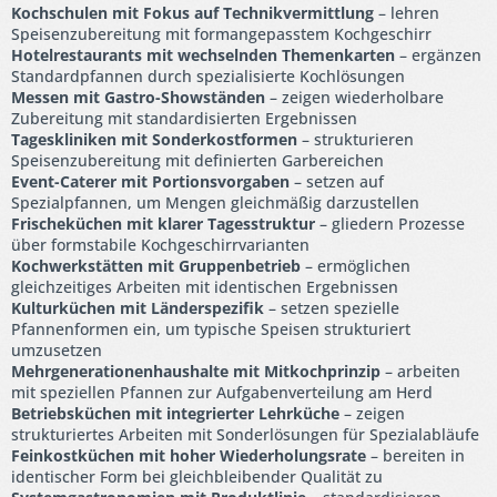
Kochschulen mit Fokus auf Technikvermittlung
– lehren
Speisenzubereitung mit formangepasstem Kochgeschirr
Hotelrestaurants mit wechselnden Themenkarten
– ergänzen
Standardpfannen durch spezialisierte Kochlösungen
Messen mit Gastro-Showständen
– zeigen wiederholbare
Zubereitung mit standardisierten Ergebnissen
Tageskliniken mit Sonderkostformen
– strukturieren
Speisenzubereitung mit definierten Garbereichen
Event-Caterer mit Portionsvorgaben
– setzen auf
Spezialpfannen, um Mengen gleichmäßig darzustellen
Frischeküchen mit klarer Tagesstruktur
– gliedern Prozesse
über formstabile Kochgeschirrvarianten
Kochwerkstätten mit Gruppenbetrieb
– ermöglichen
gleichzeitiges Arbeiten mit identischen Ergebnissen
Kulturküchen mit Länderspezifik
– setzen spezielle
Pfannenformen ein, um typische Speisen strukturiert
umzusetzen
Mehrgenerationenhaushalte mit Mitkochprinzip
– arbeiten
mit speziellen Pfannen zur Aufgabenverteilung am Herd
Betriebsküchen mit integrierter Lehrküche
– zeigen
strukturiertes Arbeiten mit Sonderlösungen für Spezialabläufe
Feinkostküchen mit hoher Wiederholungsrate
– bereiten in
identischer Form bei gleichbleibender Qualität zu