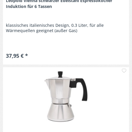
Leopold Vienna schwarzer Edelstahl Espressokocher
Induktion für 6 Tassen
klassisches italienisches Design, 0.3 Liter, für alle
Wärmequellen geeignet (außer Gas)
37,95 € *
M