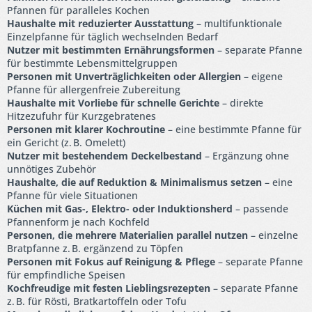
Pfannen für paralleles Kochen
Haushalte mit reduzierter Ausstattung
– multifunktionale
Einzelpfanne für täglich wechselnden Bedarf
Nutzer mit bestimmten Ernährungsformen
– separate Pfanne
für bestimmte Lebensmittelgruppen
Personen mit Unverträglichkeiten oder Allergien
– eigene
Pfanne für allergenfreie Zubereitung
Haushalte mit Vorliebe für schnelle Gerichte
– direkte
Hitzezufuhr für Kurzgebratenes
Personen mit klarer Kochroutine
– eine bestimmte Pfanne für
ein Gericht (z. B. Omelett)
Nutzer mit bestehendem Deckelbestand
– Ergänzung ohne
unnötiges Zubehör
Haushalte, die auf Reduktion & Minimalismus setzen
– eine
Pfanne für viele Situationen
Küchen mit Gas-, Elektro- oder Induktionsherd
– passende
Pfannenform je nach Kochfeld
Personen, die mehrere Materialien parallel nutzen
– einzelne
Bratpfanne z. B. ergänzend zu Töpfen
Personen mit Fokus auf Reinigung & Pflege
– separate Pfanne
für empfindliche Speisen
Kochfreudige mit festen Lieblingsrezepten
– separate Pfanne
z. B. für Rösti, Bratkartoffeln oder Tofu