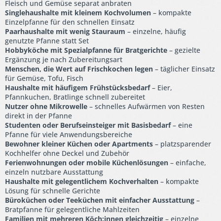
Fleisch und Gemüse separat anbraten
Singlehaushalte mit kleinem Kochvolumen
– kompakte
Einzelpfanne für den schnellen Einsatz
Paarhaushalte mit wenig Stauraum
– einzelne, häufig
genutzte Pfanne statt Set
Hobbyköche mit Spezialpfanne für Bratgerichte
– gezielte
Ergänzung je nach Zubereitungsart
Menschen, die Wert auf Frischkochen legen
– täglicher Einsatz
für Gemüse, Tofu, Fisch
Haushalte mit häufigem Frühstücksbedarf
– Eier,
Pfannkuchen, Bratlinge schnell zubereitet
Nutzer ohne Mikrowelle
– schnelles Aufwärmen von Resten
direkt in der Pfanne
Studenten oder Berufseinsteiger mit Basisbedarf
– eine
Pfanne für viele Anwendungsbereiche
Bewohner kleiner Küchen oder Apartments
– platzsparender
Kochhelfer ohne Deckel und Zubehör
Ferienwohnungen oder mobile Küchenlösungen
– einfache,
einzeln nutzbare Ausstattung
Haushalte mit gelegentlichem Kochverhalten
– kompakte
Lösung für schnelle Gerichte
Büroküchen oder Teeküchen mit einfacher Ausstattung
–
Bratpfanne für gelegentliche Mahlzeiten
Familien mit mehreren Köch:innen gleichzeitig
– einzelne