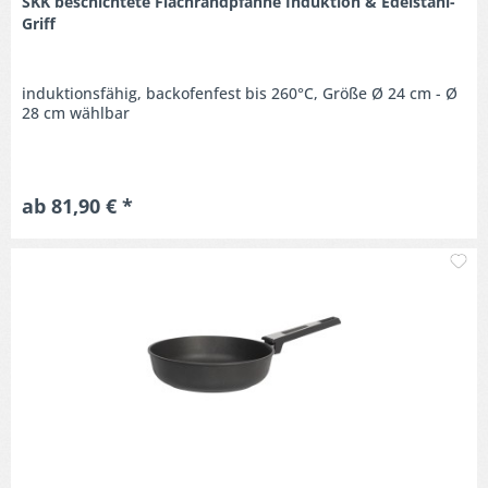
SKK beschichtete Flachrandpfanne Induktion & Edelstahl-
Griff
induktionsfähig, backofenfest bis 260°C, Größe Ø 24 cm - Ø
28 cm wählbar
ab 81,90 € *
M