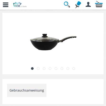
Übersicht
» Woks & Sets
Gebrauchsanweisung