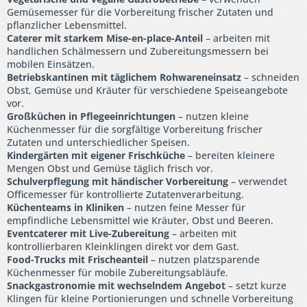
Gemüsemesser für die Vorbereitung frischer Zutaten und
pflanzlicher Lebensmittel.
Caterer mit starkem Mise-en-place-Anteil
– arbeiten mit
handlichen Schälmessern und Zubereitungsmessern bei
mobilen Einsätzen.
Betriebskantinen mit täglichem Rohwareneinsatz
– schneiden
Obst, Gemüse und Kräuter für verschiedene Speiseangebote
vor.
Großküchen in Pflegeeinrichtungen
– nutzen kleine
Küchenmesser für die sorgfältige Vorbereitung frischer
Zutaten und unterschiedlicher Speisen.
Kindergärten mit eigener Frischküche
– bereiten kleinere
Mengen Obst und Gemüse täglich frisch vor.
Schulverpflegung mit händischer Vorbereitung
– verwendet
Officemesser für kontrollierte Zutatenverarbeitung.
Küchenteams in Kliniken
– nutzen feine Messer für
empfindliche Lebensmittel wie Kräuter, Obst und Beeren.
Eventcaterer mit Live-Zubereitung
– arbeiten mit
kontrollierbaren Kleinklingen direkt vor dem Gast.
Food-Trucks mit Frischeanteil
– nutzen platzsparende
Küchenmesser für mobile Zubereitungsabläufe.
Snackgastronomie mit wechselndem Angebot
– setzt kurze
Klingen für kleine Portionierungen und schnelle Vorbereitung