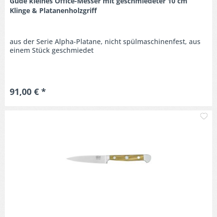
Güde kleines Office-Messer mit geschmiedeter 10 cm
Klinge & Platanenholzgriff
aus der Serie Alpha-Platane, nicht spülmaschinenfest, aus
einem Stück geschmiedet
91,00 € *
M