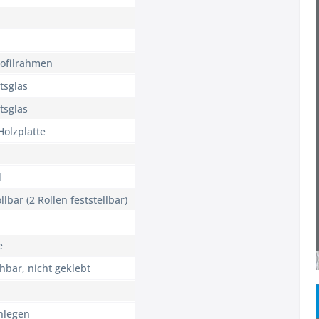
ofilrahmen
tsglas
tsglas
Holzplatte
d
llbar (2 Rollen feststellbar)
e
hbar, nicht geklebt
nlegen