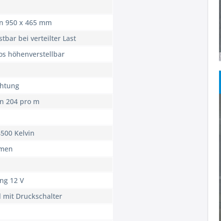
en 950 x 465 mm
tbar bei verteilter Last
os höhenverstellbar
chtung
en 204 pro m
500 Kelvin
umen
ng 12 V
 mit Druckschalter