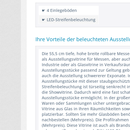
☛ 4 Einlegeböden
☛ LED-Streifenbeleuchtung
Ihre Vorteile der beleuchteten Ausstell
Die 55,5 cm tiefe, hohe breite rollbare Mess
als Ausstellungsvitrine für Messen, aber au
Industrie oder als Glasvitrine in Verkaufsrä
Ausstellungsstücke passend zur Geltung geb
auch die Ausstellung schwererer Exponate. 
Ausstellungstücke mit dieser staubgeschützte
Streifenbeleuchtung ist türseitig senkrecht i
die Showvitrine. Dadurch wird eine fast sch
Ausstellungsstücke ermöglicht. In der großen
Waren oder Sammlungen sicher untergebracht.
Vitrine aus Glas in Ihren Räumlichkeiten sow
platzierbar. Sollten Sie mehr Glasböden benö
nachbestellen (Mehrpreis). Die Profilrahmen
(Mehrpreis). Diese Vitrine ist auch als Brand