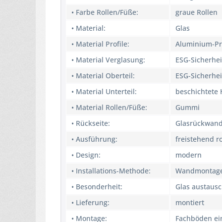
• Farbe Rollen/Füße:
graue Rollen
• Material:
Glas
• Material Profile:
Aluminium-Pr
• Material Verglasung:
ESG-Sicherhei
• Material Oberteil:
ESG-Sicherhei
• Material Unterteil:
beschichtete 
• Material Rollen/Füße:
Gummi
• Rückseite:
Glasrückwan
• Ausführung:
freistehend ro
• Design:
modern
• Installations-Methode:
Wandmontag
• Besonderheit:
Glas austausc
• Lieferung:
montiert
• Montage:
Fachböden ei