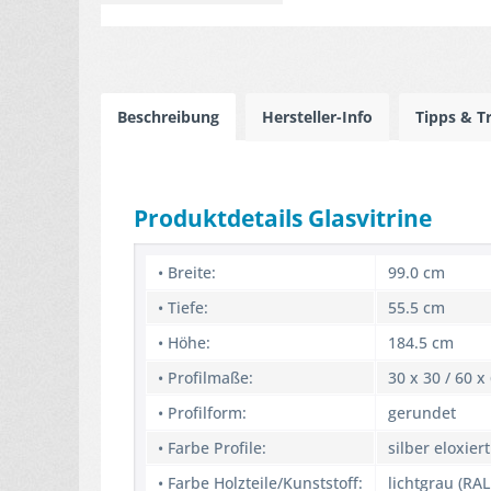
Beschreibung
Hersteller-Info
Tipps & T
Produktdetails Glasvitrine
• Breite:
99.0 cm
• Tiefe:
55.5 cm
• Höhe:
184.5 cm
• Profilmaße:
30 x 30 / 60 
• Profilform:
gerundet
• Farbe Profile:
silber eloxiert
• Farbe Holzteile/Kunststoff:
lichtgrau (RAL