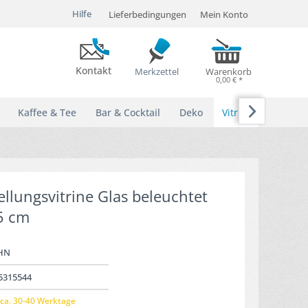
Hilfe
Lieferbedingungen
Mein Konto
Kontakt
Merkzettel
Warenkorb
0,00 € *

Kaffee & Tee
Bar & Cocktail
Deko
Vitrinen
ellungsvitrine Glas beleuchtet
5 cm
HN
5315544
ca. 30-40 Werktage