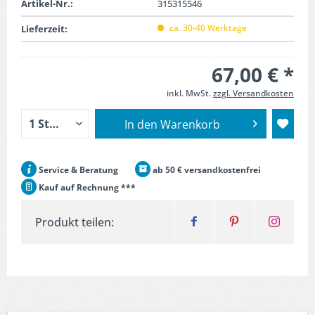
Artikel-Nr.:
315315546
ca. 30-40 Werktage
Lieferzeit:
67,00 € *
inkl. MwSt.
zzgl. Versandkosten
In den
Warenkorb
Service & Beratung
ab 50 € versandkostenfrei
Kauf auf Rechnung ***
Produkt teilen: