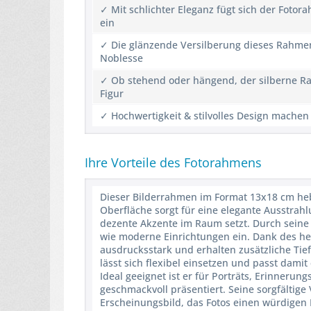
✓ Mit schlichter Eleganz fügt sich der Foto
ein
✓ Die glänzende Versilberung dieses Rahmen
Noblesse
✓ Ob stehend oder hängend, der silberne 
Figur
✓ Hochwertigkeit & stilvolles Design mache
Ihre Vorteile des Fotorahmens
Dieser Bilderrahmen im Format 13x18 cm hebt 
Oberfläche sorgt für eine elegante Ausstrahlu
dezente Akzente im Raum setzt. Durch seine 
wie moderne Einrichtungen ein. Dank des h
ausdrucksstark und erhalten zusätzliche Tie
lässt sich flexibel einsetzen und passt dam
Ideal geeignet ist er für Porträts, Erinneru
geschmackvoll präsentiert. Seine sorgfältig
Erscheinungsbild, das Fotos einen würdigen P