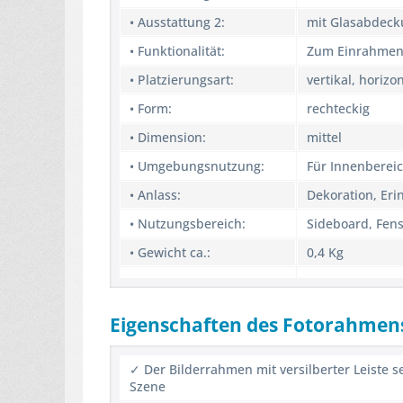
• Ausstattung 2:
mit Glasabdec
• Funktionalität:
Zum Einrahmen 
• Platzierungsart:
vertikal, horiz
• Form:
rechteckig
• Dimension:
mittel
• Umgebungsnutzung:
Für Innenberei
• Anlass:
Dekoration, Er
• Nutzungsbereich:
Sideboard, Fens
• Gewicht ca.:
0,4 Kg
Eigenschaften des Fotorahmen
✓ Der Bilderrahmen mit versilberter Leiste s
Szene