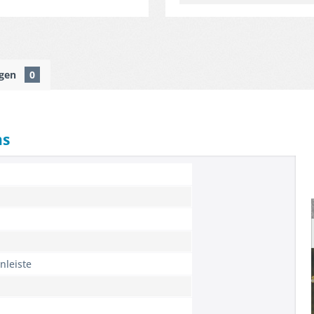
ngen
0
ns
leiste