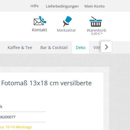
Hilfe
Lieferbedingungen
Mein Konto
Kontakt
Merkzettel
Warenkorb
0,00 € *

Kaffee & Tee
Bar & Cocktail
Deko
Vitrinen
 Fotomaß 13x18 cm versilberte
nk
06200077
ca. 10-14 Werktage