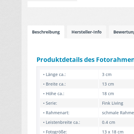
Beschreibung
Hersteller-Info
Bewertu
Produktdetails des Fotorahme
• Länge ca.:
3 cm
• Breite ca.:
13 cm
• Höhe ca.:
18 cm
• Serie:
Fink Living
• Rahmenart:
schmale Rahmen
• Leistenbreite ca.:
0.4 cm
• Fotogröße:
13 x 18 cm