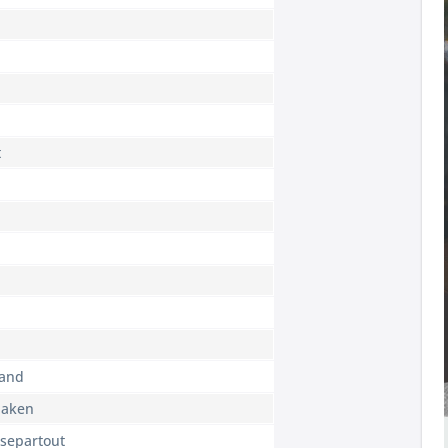
t
Rand
haken
separtout