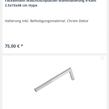
Fackelmann Waschtischplatten Wandhalterung 4-Kant
2.5x15x48 cm Hype
Halterung inkl. Befestigungsmaterial, Chrom Dekor
75,00 € *
M