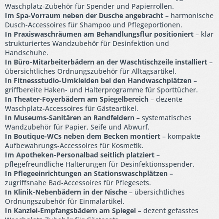
Waschplatz-Zubehör für Spender und Papierrollen.
Im Spa-Vorraum neben der Dusche angebracht
– harmonische
Dusch-Accessoires für Shampoo und Pflegeportionen.
In Praxiswaschräumen am Behandlungsflur positioniert
– klar
strukturiertes Wandzubehör für Desinfektion und
Handschuhe.
In Büro-Mitarbeiterbädern an der Waschtischzeile installiert
–
übersichtliches Ordnungszubehör für Alltagsartikel.
In Fitnessstudio-Umkleiden bei den Handwaschplätzen
–
griffbereite Haken- und Halterprogramme für Sporttücher.
In Theater-Foyerbädern am Spiegelbereich
– dezente
Waschplatz-Accessoires für Gästeartikel.
In Museums-Sanitären an Randfeldern
– systematisches
Wandzubehör für Papier, Seife und Abwurf.
In Boutique-WCs neben dem Becken montiert
– kompakte
Aufbewahrungs-Accessoires für Kosmetik.
Im Apotheken-Personalbad seitlich platziert
–
pflegefreundliche Halterungen für Desinfektionsspender.
In Pflegeeinrichtungen an Stationswaschplätzen
–
zugriffsnahe Bad-Accessoires für Pflegesets.
In Klinik-Nebenbädern in der Nische
– übersichtliches
Ordnungszubehör für Einmalartikel.
In Kanzlei-Empfangsbädern am Spiegel
– dezent gefasstes