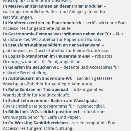
Waschplatz-Zubehör für Gästesets.
In Messe-Sanitärräumen an dezentralen Modulen
–
wartungsfreundliche Halter- und Ablagesysteme für
Nachfüllungen.
In Konferenzzentren im Pausenbereich
– seriös wirkende Bad-
Accessoires für geordnete Abläufe.
In Gastronomie-Personalwaschräumen neben der Tür
– klar
strukturiertes WC-Zubehör für Papier und Bürste.
In Kreuzfahrt-Kabinenbädern an der Seitenwand
–
platzbewusstes Dusch-Zubehör für kleine Grundrisse.
In Logistik-Standorten im Pausenraum-Bad
– robustes
Ordnungszubehör für Reinigungstücher.
In Galerien im Besucher-WC
– dezente Bad-Accessoires für
diskrete Bereitstellung.
In Autohäusern im Showroom-WC
– sachlich gefasstes
Waschplatz-Zubehör für gepflegte Anmutung.
In Reha-Zentren im Therapiebad
– nutzungsnahes
Wandzubehör für Routineabläufe.
In Schul-Lehrerzimmer-Bädern am Waschplatz
–
übersichtliche Halterprogramme für Hygieneartikel.
In Bibliothek-WCs seitlich positioniert
– nüchternes
Ordnungszubehör für Seife und Papier.
In Co-Working-Sanitärbereichen
– serienkompatible Bad-
Accessoires für gemischte Nutzung.