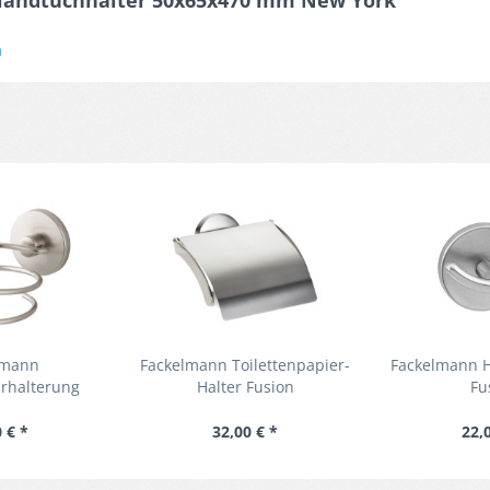
Handtuchhalter 50x65x470 mm New York"
n
lmann
Fackelmann Toilettenpapier-
Fackelmann 
rhalterung
Halter Fusion
Fu
ion
 € *
32,00 € *
22,