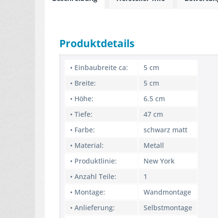
Produktdetails
• Einbaubreite ca:
5 cm
• Breite:
5 cm
• Höhe:
6.5 cm
• Tiefe:
47 cm
• Farbe:
schwarz matt
• Material:
Metall
• Produktlinie:
New York
• Anzahl Teile:
1
• Montage:
Wandmontage
• Anlieferung:
Selbstmontage