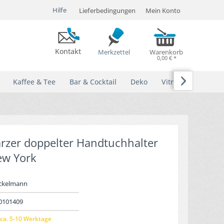
Hilfe
Lieferbedingungen
Mein Konto
Kontakt
Merkzettel
Warenkorb
0,00 € *

Kaffee & Tee
Bar & Cocktail
Deko
Vitrinen
zer doppelter Handtuchhalter
w York
ckelmann
0101409
ca. 5-10 Werktage