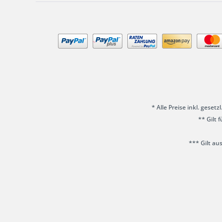
* Alle Preise inkl. geset
** Gilt 
*** Gilt au