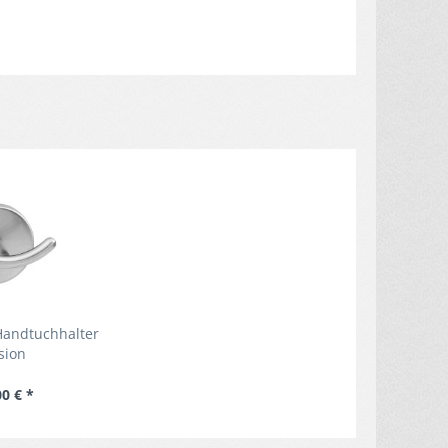
Handtuchhalter
sion
00 € *