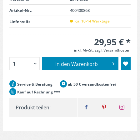
Artikel-Nr.:
400400868
ca. 10-14 Werktage
Lieferzeit:
29,95 € *
inkl. MwSt.
zzgl. Versandkosten
In den
Warenkorb
Service & Beratung
ab 50 € versandkostenfrei
Kauf auf Rechnung ***
Produkt teilen: