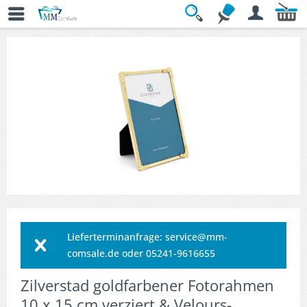
Übersicht
» Dekorative Bilderrahmen
Lieferterminanfrage: service@mm-
comsale.de oder 05241-9616655
Zilverstad goldfarbener Fotorahmen
10 x 15 cm verziert & Velours-