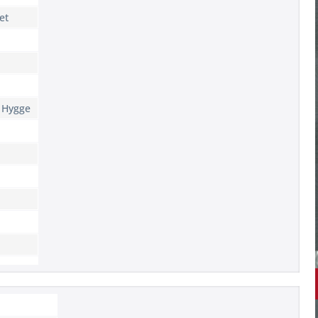
et
 Hygge