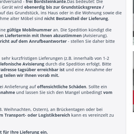
dardversand -
frei Bordsteinkante
.Das bedeutet: Die
s Gerät wird
ebenerdig bis zur Grundstücksgrenze /
 auf das Grundstück, ins Haus oder in die Wohnung sowie die
ahme alter Möbel sind
nicht Bestandteil der Lieferung
.
eine
gültige Mobilnummer
an. Die Spedition kündigt die
len Liefertermin mit Ihnen abzustimmen
(Avisierung).
richt auf dem Anrufbeantworter
- stellen Sie daher bitte
 sehr kurzfristigen Lieferungen (z.B. innerhalb von 1-2
elefonische Avisierung
durch die Spedition erfolgt. Bitte
radresse tagsüber erreichbar ist
und eine Annahme der
g teilen wir Ihnen vorab mit.
bei Anlieferung auf
offensichtliche Schäden
. Sollte ein
Annahme
und lassen Sie sich den Mangel unbedingt
vom
B. Weihnachten, Ostern), an Brückentagen oder bei
im Transport- oder Logistikbereich
kann es vereinzelt zu
für Ihre Lieferung ein.