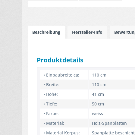
Beschreibung
Hersteller-Info
Bewertu
Produktdetails
• Einbaubreite ca:
110 cm
• Breite:
110 cm
• Höhe:
41 cm
• Tiefe:
50 cm
• Farbe:
weiss
• Material:
Holz-Spanplatten
• Material Korpus:
Spanplatte beschicht