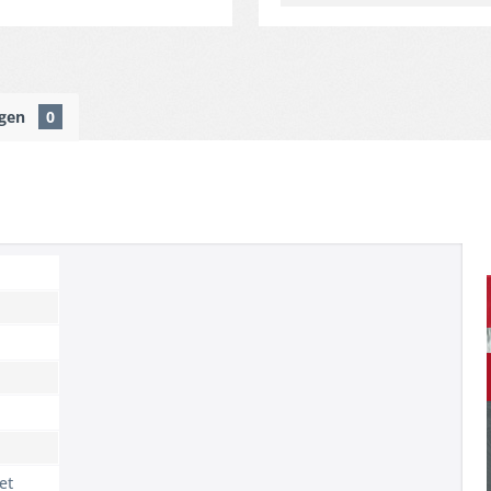
ngen
0
et