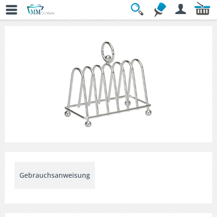
Übersicht
» Tischkultur
Gebrauchsanweisung