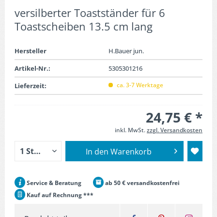
versilberter Toastständer für 6
Toastscheiben 13.5 cm lang
Hersteller
H.Bauer jun.
Artikel-Nr.:
5305301216
ca. 3-7 Werktage
Lieferzeit:
24,75 € *
inkl. MwSt.
zzgl. Versandkosten
In den
Warenkorb
Service & Beratung
ab 50 € versandkostenfrei
Kauf auf Rechnung ***