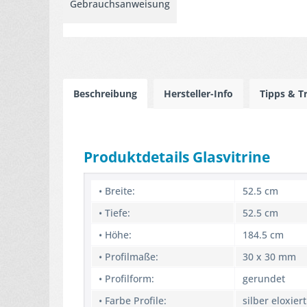
Gebrauchsanweisung
Beschreibung
Hersteller-Info
Tipps & T
Produktdetails Glasvitrine
• Breite:
52.5 cm
• Tiefe:
52.5 cm
• Höhe:
184.5 cm
• Profilmaße:
30 x 30 mm
• Profilform:
gerundet
• Farbe Profile:
silber eloxiert