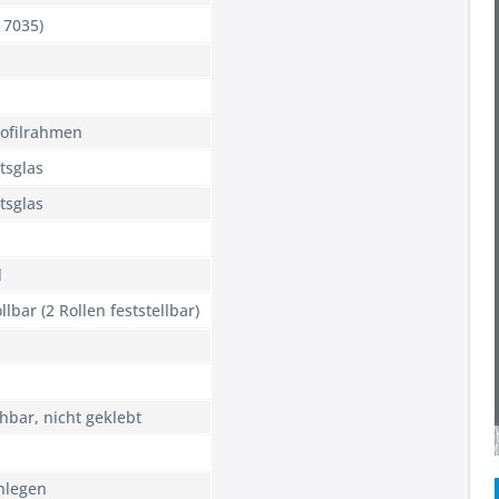
 7035)
ofilrahmen
tsglas
tsglas
d
llbar (2 Rollen feststellbar)
hbar, nicht geklebt
nlegen