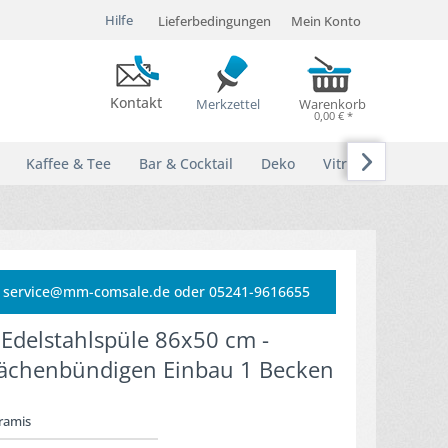
Hilfe
Lieferbedingungen
Mein Konto
Kontakt
Merkzettel
Warenkorb
0,00 € *

Kaffee & Tee
Bar & Cocktail
Deko
Vitrinen
e: service@mm-comsale.de oder 05241-9616655
 Edelstahlspüle 86x50 cm -
lächenbündigen Einbau 1 Becken
ramis