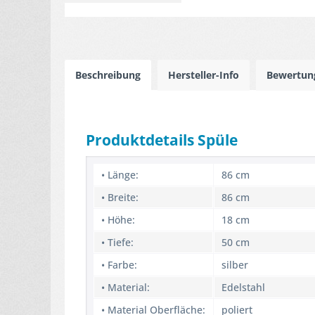
Beschreibung
Hersteller-Info
Bewertu
Produktdetails Spüle
• Länge:
86 cm
• Breite:
86 cm
• Höhe:
18 cm
• Tiefe:
50 cm
• Farbe:
silber
• Material:
Edelstahl
• Material Oberfläche:
poliert