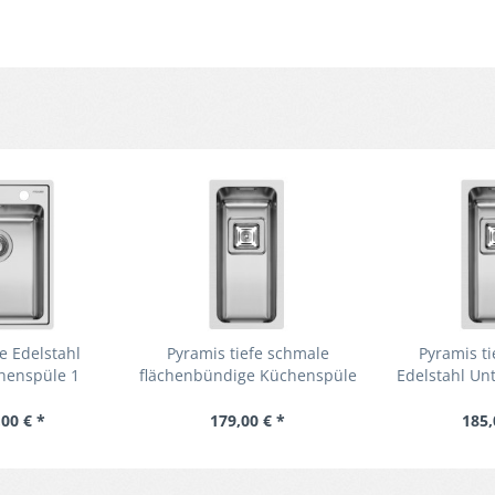
e Edelstahl
Pyramis tiefe schmale
Pyramis t
henspüle 1
flächenbündige Küchenspüle
Edelstahl Un
ken
20 cm 1 Becken
cm 1
00 € *
179,00 € *
185,