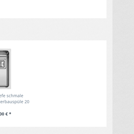
iefe schmale
terbauspüle 20
 Becken
00 € *