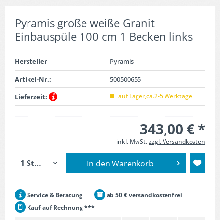
Pyramis große weiße Granit
Einbauspüle 100 cm 1 Becken links
Hersteller
Pyramis
Artikel-Nr.:
500500655
auf Lager,ca.2-5 Werktage
Lieferzeit:
343,00 € *
inkl. MwSt.
zzgl. Versandkosten
In den
Warenkorb
Service & Beratung
ab 50 € versandkostenfrei
Kauf auf Rechnung ***