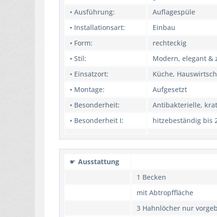
• Ausführung:
Auflagespüle
• Installationsart:
Einbau
• Form:
rechteckig
• Stil:
Modern, elegant & z
• Einsatzort:
Küche, Hauswirtsch
• Montage:
Aufgesetzt
• Besonderheit:
Antibakterielle, kra
• Besonderheit I:
hitzebeständig bis 
☛
Ausstattung
1 Becken
mit Abtropffläche
3 Hahnlöcher nur vorge