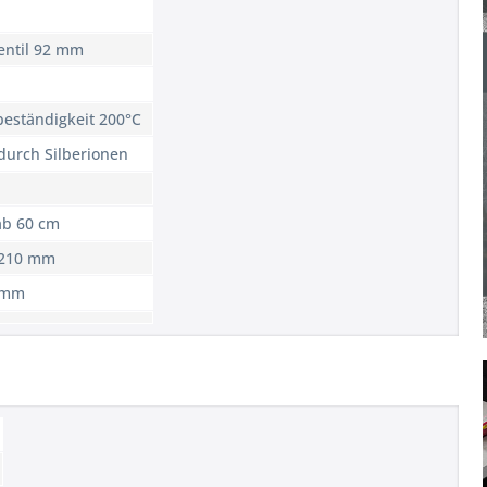
entil 92 mm
beständigkeit 200°C
durch Silberionen
ab 60 cm
 210 mm
0 mm