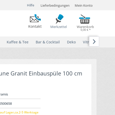
Hilfe
Lieferbedingungen
Mein Konto
Kontakt
Merkzettel
Warenkorb
0,00 € *

Kaffee & Tee
Bar & Cocktail
Deko
Vitrinen
une Granit Einbauspüle 100 cm
ramis
0500658
auf Lager,ca.2-5 Werktage