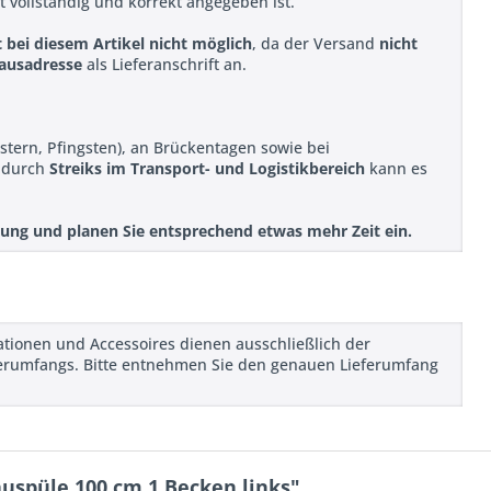
ift vollständig und korrekt angegeben ist.
t bei diesem Artikel nicht möglich
, da der Versand
nicht
ausadresse
als Lieferanschrift an.
stern, Pfingsten), an Brückentagen sowie bei
r durch
Streiks im Transport- und Logistikbereich
kann es
ellung und planen Sie entsprechend etwas mehr Zeit ein.
rationen und Accessoires dienen ausschließlich der
ieferumfangs. Bitte entnehmen Sie den genauen Lieferumfang
uspüle 100 cm 1 Becken links"