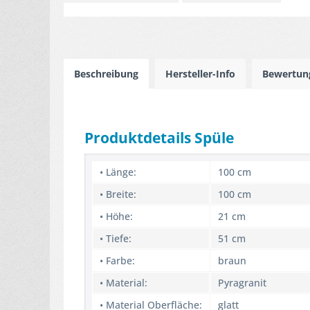
Beschreibung
Hersteller-Info
Bewertu
Produktdetails Spüle
• Länge:
100 cm
• Breite:
100 cm
• Höhe:
21 cm
• Tiefe:
51 cm
• Farbe:
braun
• Material:
Pyragranit
• Material Oberfläche:
glatt