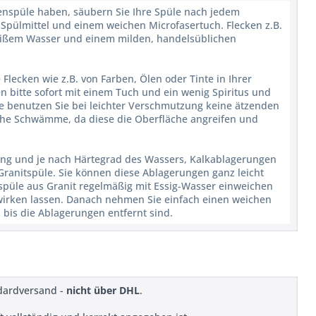
henspüle haben, säubern Sie Ihre Spüle nach jedem
pülmittel und einem weichen Microfasertuch. Flecken z.B.
heißem Wasser und einem milden, handelsüblichen
lecken wie z.B. von Farben, Ölen oder Tinte in Ihrer
n bitte sofort mit einem Tuch und ein wenig Spiritus und
e benutzen Sie bei leichter Verschmutzung keine ätzenden
sche Schwämme, da diese die Oberfläche angreifen und
tzung und je nach Härtegrad des Wassers, Kalkablagerungen
ranitspüle. Sie können diese Ablagerungen ganz leicht
püle aus Granit regelmäßig mit Essig-Wasser einweichen
nwirken lassen. Danach nehmen Sie einfach einen weichen
is die Ablagerungen entfernt sind.
ndardversand -
nicht über DHL
.