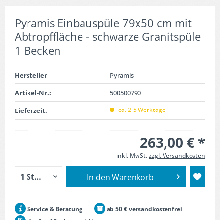
Pyramis Einbauspüle 79x50 cm mit
Abtropffläche - schwarze Granitspüle
1 Becken
Hersteller
Pyramis
Artikel-Nr.:
500500790
ca. 2-5 Werktage
Lieferzeit:
263,00 € *
inkl. MwSt.
zzgl. Versandkosten
In den
Warenkorb
Service & Beratung
ab 50 € versandkostenfrei