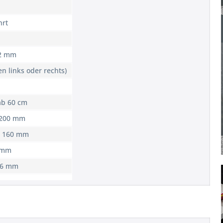
hrt
92 mm
en links oder rechts)
ab 60 cm
 200 mm
x 160 mm
0 mm
76 mm