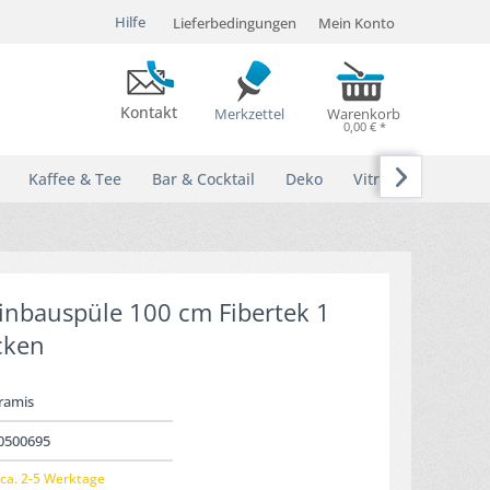
Hilfe
Lieferbedingungen
Mein Konto
Kontakt
Merkzettel
Warenkorb
0,00 € *

Kaffee & Tee
Bar & Cocktail
Deko
Vitrinen
Einbauspüle 100 cm Fibertek 1
cken
ramis
0500695
ca. 2-5 Werktage