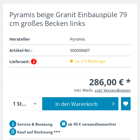
Pyramis beige Granit Einbauspüle 79
cm großes Becken links
Hersteller
Pyramis
Artikel-Nr.:
500500687
ca. 2-5 Werktage
Lieferzeit:
286,00 € *
inkl. MwSt.
zzgl. Versandkosten
In den
Warenkorb
Service & Beratung
ab 50 € versandkostenfrei
Kauf auf Rechnung ***