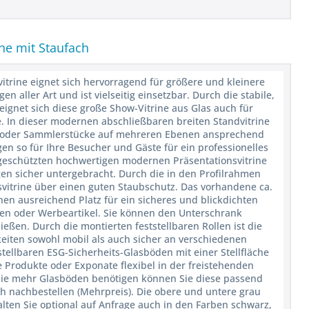
ine mit Staufach
vitrine eignet sich hervorragend für größere und kleinere
aller Art und ist vielseitig einsetzbar. Durch die stabile,
gnet sich diese große Show-Vitrine aus Glas auch für
. In dieser modernen abschließbaren breiten Standvitrine
 - oder Sammlerstücke auf mehreren Ebenen ansprechend
gen so für Ihre Besucher und Gäste für ein professionelles
geschützten hochwertigen modernen Präsentationsvitrine
en sicher untergebracht. Durch die in den Profilrahmen
asvitrine über einen guten Staubschutz. Das vorhandene ca.
nen ausreichend Platz für ein sicheres und blickdichten
gen oder Werbeartikel. Sie können den Unterschrank
eßen. Durch die montierten feststellbaren Rollen ist die
keiten sowohl mobil als auch sicher an verschiedenen
stellbaren ESG-Sicherheits-Glasböden mit einer Stellfläche
e Produkte oder Exponate flexibel in der freistehenden
n Sie mehr Glasböden benötigen können Sie diese passend
ch nachbestellen (Mehrpreis). Die obere und untere grau
alten Sie optional auf Anfrage auch in den Farben schwarz,