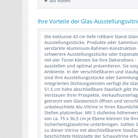
☛ auf Rollen
Ihre Vorteile der Glas-Ausstellungsvitr
Die exklusive 43 cm tiefe rollbare Stand-Glas
Ausstellungsstücke, Produkte oder Sammlungen 
verstärkte Aluminium-Rahmen-Konstruktion ei
schwerere Ausstellungsstücke oder Exponate
mit vier Türen können Sie ihre Dekorations
ausstellen und optimal präsentieren, Sie sor
Ambiente. In der verschließbaren und staub
sind Ihre Ausstellungsstücke oder Sammlung
integrierten Dichtungsleisten verfügt die Gl
51,5 cm hohe abschließbare Staufach gibt Ih
Verstauen Ihrer Prospekte, Verkaufsunterla
getrennt vom Glasbereich öffnen und verschli
unbeleuchtete Alu-Vitrine in Ihren Räumlich
Stellen platzierbar. Mit 3 stufenlos höhenver
von ca. 75 x 36,5 cm je Ebene können Sie Ihr
Sicherheitsglasvitrine unterbringen. Sollte
zu dieser Vitrine mit abschließbarem Staufa
beschichtete Holzplatte der Schauvitrine erh