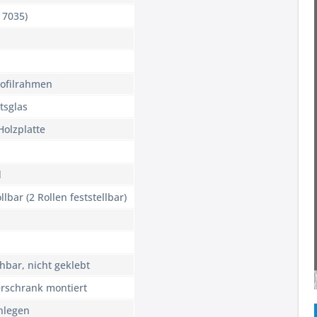
 7035)
ofilrahmen
tsglas
Holzplatte
d
llbar (2 Rollen feststellbar)
hbar, nicht geklebt
erschrank montiert
nlegen