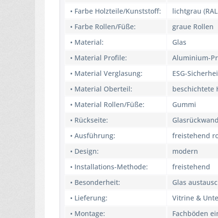
• Farbe Holzteile/Kunststoff:
lichtgrau (RAL
• Farbe Rollen/Füße:
graue Rollen
• Material:
Glas
• Material Profile:
Aluminium-Pr
• Material Verglasung:
ESG-Sicherhei
• Material Oberteil:
beschichtete 
• Material Rollen/Füße:
Gummi
• Rückseite:
Glasrückwan
• Ausführung:
freistehend ro
• Design:
modern
• Installations-Methode:
freistehend
• Besonderheit:
Glas austausc
• Lieferung:
Vitrine & Unt
• Montage:
Fachböden ei