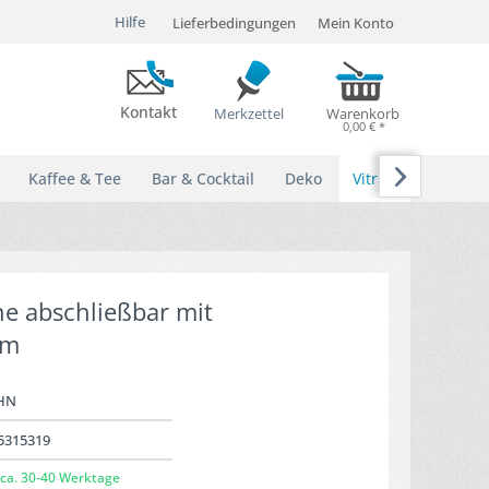
Hilfe
Lieferbedingungen
Mein Konto
Kontakt
Merkzettel
Warenkorb
0,00 € *

Kaffee & Tee
Bar & Cocktail
Deko
Vitrinen
ne abschließbar mit
cm
HN
5315319
ca. 30-40 Werktage