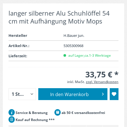
langer silberner Alu Schuhlöffel 54
cm mit Aufhängung Motiv Mops
Hersteller
H.Bauer jun.
Artikel-Nr.:
5305300968
auf Lager,ca.1-3 Werktage
Lieferzeit:
33,75 € *
inkl. MwSt.
zzgl. Versandkosten
In den
Warenkorb
Service & Beratung
ab 50 € versandkostenfrei
Kauf auf Rechnung ***