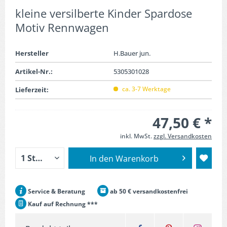
kleine versilberte Kinder Spardose
Motiv Rennwagen
Hersteller
H.Bauer jun.
Artikel-Nr.:
5305301028
ca. 3-7 Werktage
Lieferzeit:
47,50 € *
inkl. MwSt.
zzgl. Versandkosten
In den
Warenkorb
Service & Beratung
ab 50 € versandkostenfrei
Kauf auf Rechnung ***