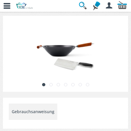
Übersicht
» Woks & Sets
Gebrauchsanweisung