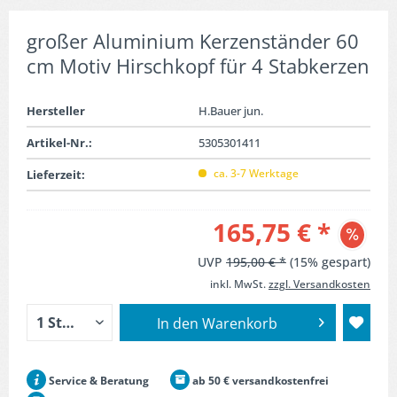
großer Aluminium Kerzenständer 60
cm Motiv Hirschkopf für 4 Stabkerzen
Hersteller
H.Bauer jun.
Artikel-Nr.:
5305301411
ca. 3-7 Werktage
Lieferzeit:
165,75 € *
UVP
195,00 € *
(15% gespart)
inkl. MwSt.
zzgl. Versandkosten
In den
Warenkorb
Service & Beratung
ab 50 € versandkostenfrei