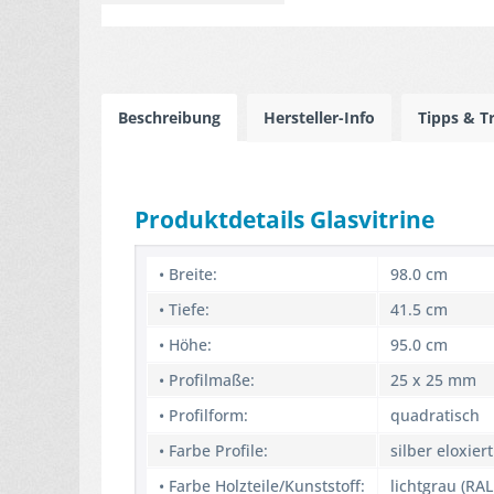
Beschreibung
Hersteller-Info
Tipps & T
Produktdetails Glasvitrine
• Breite:
98.0 cm
• Tiefe:
41.5 cm
• Höhe:
95.0 cm
• Profilmaße:
25 x 25 mm
• Profilform:
quadratisch
• Farbe Profile:
silber eloxiert
• Farbe Holzteile/Kunststoff:
lichtgrau (RAL