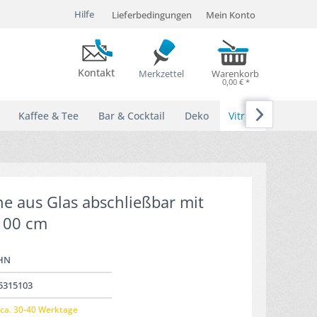
Hilfe
Lieferbedingungen
Mein Konto
Kontakt
Merkzettel
Warenkorb
0,00 € *

Kaffee & Tee
Bar & Cocktail
Deko
Vitrinen
ne aus Glas abschließbar mit
100 cm
HN
5315103
ca. 30-40 Werktage