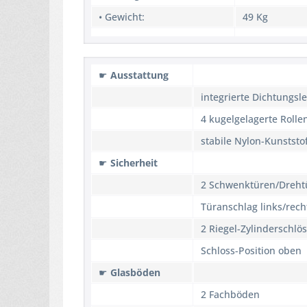
• Gewicht:
49 Kg
☛
Ausstattung
integrierte Dichtungsle
4 kugelgelagerte Roll
stabile Nylon-Kunstst
☛
Sicherheit
2 Schwenktüren/Dreht
Türanschlag links/rech
2 Riegel-Zylinderschlös
Schloss-Position oben
☛
Glasböden
2 Fachböden