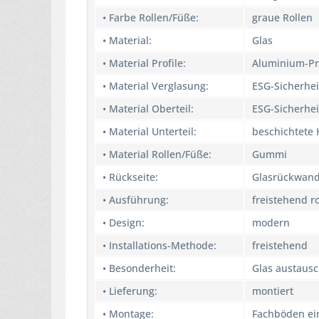
• Farbe Rollen/Füße:
graue Rollen
• Material:
Glas
• Material Profile:
Aluminium-Pr
• Material Verglasung:
ESG-Sicherhei
• Material Oberteil:
ESG-Sicherhei
• Material Unterteil:
beschichtete 
• Material Rollen/Füße:
Gummi
• Rückseite:
Glasrückwan
• Ausführung:
freistehend ro
• Design:
modern
• Installations-Methode:
freistehend
• Besonderheit:
Glas austausc
• Lieferung:
montiert
• Montage:
Fachböden ei