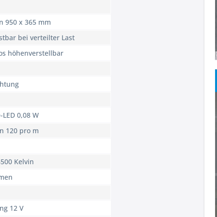
en 950 x 365 mm
tbar bei verteilter Last
os höhenverstellbar
chtung
-LED 0,08 W
en 120 pro m
500 Kelvin
umen
ng 12 V