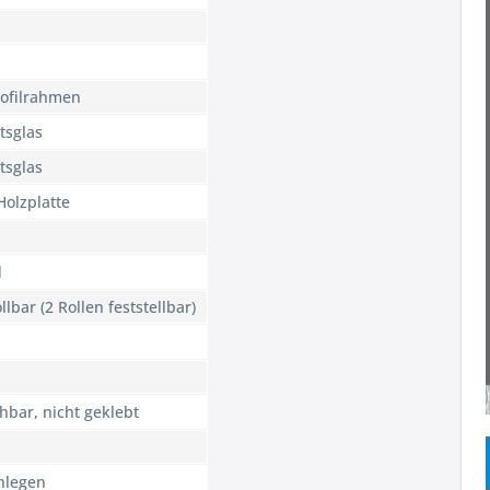
ofilrahmen
tsglas
tsglas
Holzplatte
d
llbar (2 Rollen feststellbar)
hbar, nicht geklebt
nlegen