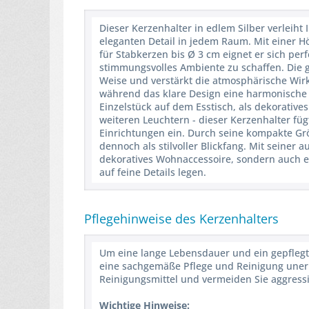
Dieser Kerzenhalter in edlem Silber verleiht
eleganten Detail in jedem Raum. Mit einer H
für Stabkerzen bis Ø 3 cm eignet er sich per
stimmungsvolles Ambiente zu schaffen. Die g
Weise und verstärkt die atmosphärische Wirk
während das klare Design eine harmonische B
Einzelstück auf dem Esstisch, als dekorative
weiteren Leuchtern - dieser Kerzenhalter füg
Einrichtungen ein. Durch seine kompakte Grö
dennoch als stilvoller Blickfang. Mit seiner 
dekoratives Wohnaccessoire, sondern auch 
auf feine Details legen.
Pflegehinweise des Kerzenhalters
Um eine lange Lebensdauer und ein gepflegte
eine sachgemäße Pflege und Reinigung unerlä
Reinigungsmittel und vermeiden Sie aggress
Wichtige Hinweise: