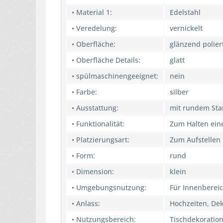
• Material 1:
Edelstahl
• Veredelung:
vernickelt
• Oberfläche:
glänzend polier
• Oberfläche Details:
glatt
• spülmaschinengeeignet:
nein
• Farbe:
silber
• Ausstattung:
mit rundem St
• Funktionalität:
Zum Halten ein
• Platzierungsart:
Zum Aufstellen
• Form:
rund
• Dimension:
klein
• Umgebungsnutzung:
Für Innenberei
• Anlass:
Hochzeiten, De
• Nutzungsbereich:
Tischdekoratio