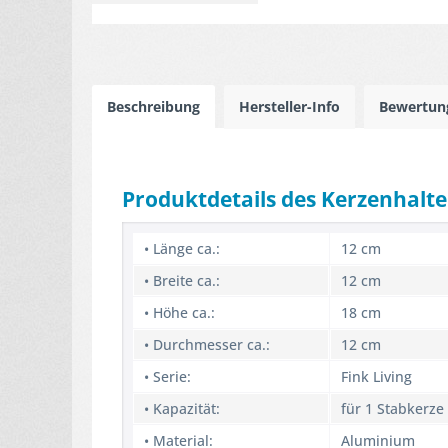
Beschreibung
Hersteller-Info
Bewertu
Produktdetails des Kerzenhalte
• Länge ca.:
12 cm
• Breite ca.:
12 cm
• Höhe ca.:
18 cm
• Durchmesser ca.:
12 cm
• Serie:
Fink Living
• Kapazität:
für 1 Stabkerze
• Material:
Aluminium