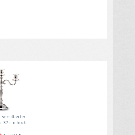
 versilberter
er 37 cm hoch
 *