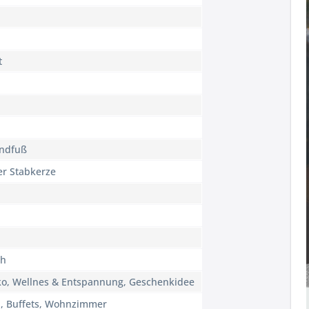
t
andfuß
er Stabkerze
ch
ko, Wellnes & Entspannung, Geschenkidee
n, Buffets, Wohnzimmer