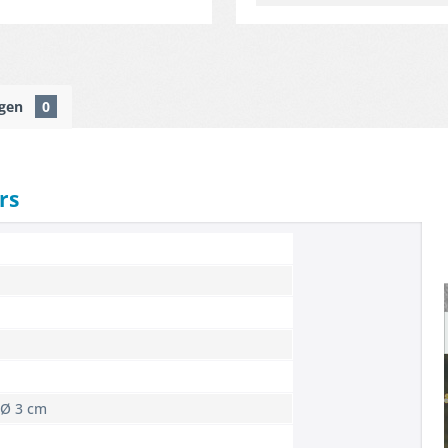
ngen
0
rs
 Ø 3 cm