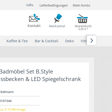
Hilfe
Lieferbedingungen
Mein Konto
Kontakt
Merkzettel
Warenkorb
0,00 € *

Kaffee & Tee
Bar & Cocktail
Deko
Vitrinen
Badmöbel Set B.Style
ssbecken & LED Spiegelschrank
ckelmann
0101544
ca. 5-10 Werktage