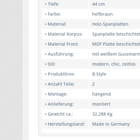
• Tiefe:
44 cm
• Farbe:
hellbraun
• Material:
Holz-Spanplatten
• Material Korpus:
Spanplatte beschichte
• Material Front:
MDF Platte beschichte
• Ausführung:
mit weißem Gussmar
• Stil:
modern, chic, zeitlos
• Produktlinie:
B.Style
• Anzahl Teile:
2
• Montage:
hängend
• Anlieferung:
montiert
• Gewicht ca.:
32,288 Kg
• Herstellungsland:
Made in Germany