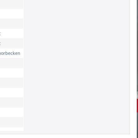
t
t
morbecken