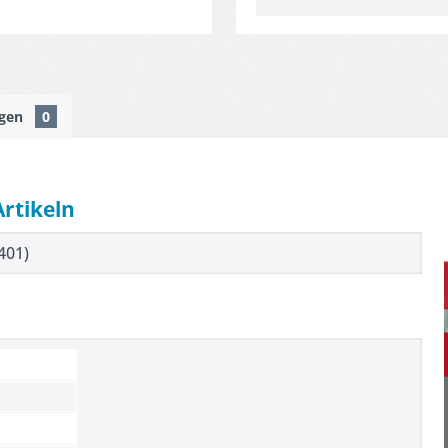
ngen
0
Artikeln
401)