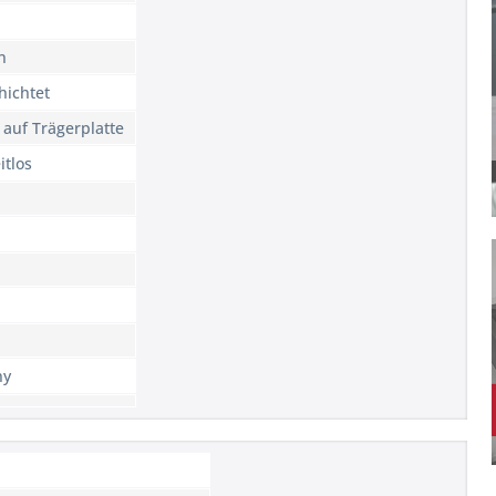
n
hichtet
 auf Trägerplatte
itlos
ny