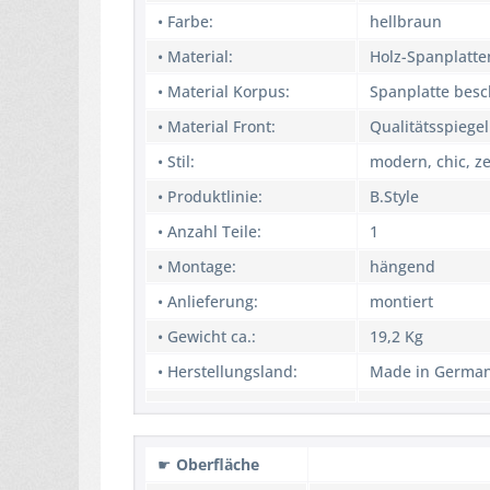
• Farbe:
hellbraun
• Material:
Holz-Spanplatte
• Material Korpus:
Spanplatte besc
• Material Front:
Qualitätsspiegel
• Stil:
modern, chic, ze
• Produktlinie:
B.Style
• Anzahl Teile:
1
• Montage:
hängend
• Anlieferung:
montiert
• Gewicht ca.:
19,2 Kg
• Herstellungsland:
Made in Germa
☛
Oberfläche