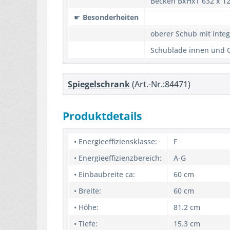
Becken BxHxT 632 x 1
☛
Besonderheiten
oberer Schub mit inte
Schublade innen und Q
Spiegelschrank
(Art.-Nr.:84471)
Produktdetails
• Energieeffiziensklasse:
F
• Energieeffizienzbereich:
A-G
• Einbaubreite ca:
60 cm
• Breite:
60 cm
• Höhe:
81.2 cm
• Tiefe:
15.3 cm