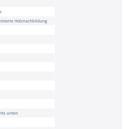
e
imierte Holznachbildung
hts unten