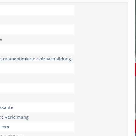
e
htraumoptimierte Holznachbildung
ckkante
ere Verleimung
1 mm