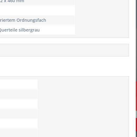
22 x 460 mm
griertem Ordnungsfach
uerteile silbergrau