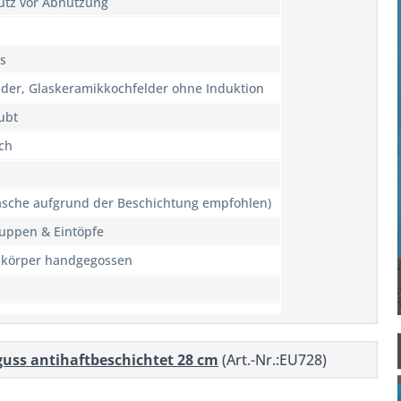
utz vor Abnutzung
as
der, Glaskeramikkochfelder ohne Induktion
ubt
ch
äsche aufgrund der Beschichtung empfohlen)
uppen & Eintöpfe
körper handgegossen
uss antihaftbeschichtet 28 cm
(Art.-Nr.:EU728)