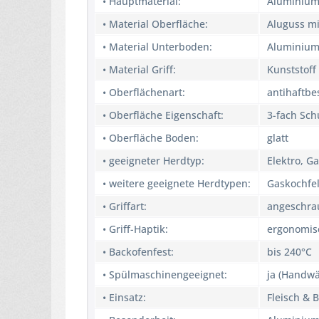
• Hauptmaterial:
Aluminium
• Material Oberfläche:
Aluguss m
• Material Unterboden:
Aluminium
• Material Griff:
Kunststoff
• Oberflächenart:
antihaftbe
• Oberfläche Eigenschaft:
3-fach Sch
• Oberfläche Boden:
glatt
• geeigneter Herdtyp:
Elektro, G
• weitere geeignete Herdtypen:
Gaskochfel
• Griffart:
angeschra
• Griff-Haptik:
ergonomis
• Backofenfest:
bis 240°C
• Spülmaschinengeeignet:
ja (Handw
• Einsatz:
Fleisch & 