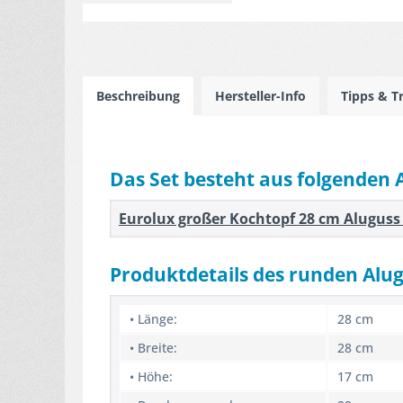
Beschreibung
Hersteller-Info
Tipps & T
Das Set besteht aus folgenden 
Eurolux großer Kochtopf 28 cm Aluguss b
Produktdetails des runden Alu
• Länge:
28 cm
• Breite:
28 cm
• Höhe:
17 cm