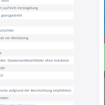
 Guss
it LuxTec®-Versiegelung
 glanzgedreht
schichtet
utz vor Abnutzung
as
der, Glaskeramikkochfelder ohne Induktion
ubt
ch
äsche aufgrund der Beschichtung empfohlen)
Braten