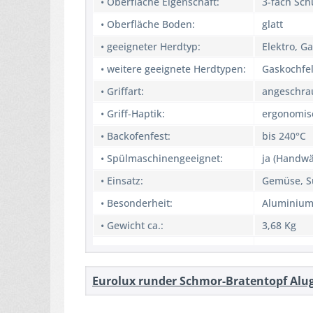
• Oberfläche Eigenschaft:
3-fach Sch
• Oberfläche Boden:
glatt
• geeigneter Herdtyp:
Elektro, G
• weitere geeignete Herdtypen:
Gaskochfel
• Griffart:
angeschra
• Griff-Haptik:
ergonomis
• Backofenfest:
bis 240°C
• Spülmaschinengeeignet:
ja (Handw
• Einsatz:
Gemüse, S
• Besonderheit:
Aluminium
• Gewicht ca.:
3,68 Kg
Eurolux runder Schmor-Bratentopf Alug