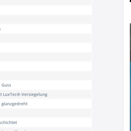
m
 Guss
it LuxTec®-Versiegelung
 glanzgedreht
schichtet