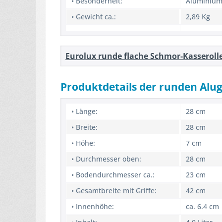
• Besonderheit:
Aluminium
• Gewicht ca.:
2,89 Kg
Eurolux runde flache Schmor-Kasseroll
Produktdetails der runden Alug
• Länge:
28 cm
• Breite:
28 cm
• Höhe:
7 cm
• Durchmesser oben:
28 cm
• Bodendurchmesser ca.:
23 cm
• Gesamtbreite mit Griffe:
42 cm
• Innenhöhe:
ca. 6.4 cm