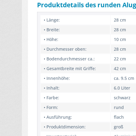
Produktdetails des runden Alu
• Länge:
28 cm
• Breite:
28 cm
• Höhe:
10 cm
• Durchmesser oben:
28 cm
• Bodendurchmesser ca.:
22 cm
• Gesamtbreite mit Griffe:
42 cm
• Innenhöhe:
ca. 9.5 cm
• Inhalt:
6.0 Liter
• Farbe:
schwarz
• Form:
rund
• Ausführung:
flach
• Produktdimension:
groß