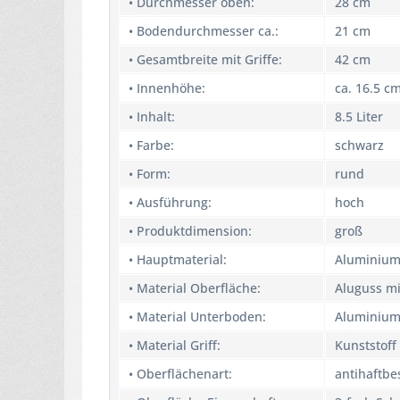
• Durchmesser oben:
28 cm
• Bodendurchmesser ca.:
21 cm
• Gesamtbreite mit Griffe:
42 cm
• Innenhöhe:
ca. 16.5 c
• Inhalt:
8.5 Liter
• Farbe:
schwarz
• Form:
rund
• Ausführung:
hoch
• Produktdimension:
groß
• Hauptmaterial:
Aluminium
• Material Oberfläche:
Aluguss m
• Material Unterboden:
Aluminium
• Material Griff:
Kunststoff
• Oberflächenart:
antihaftbe