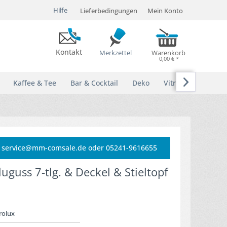
Hilfe
Lieferbedingungen
Mein Konto
Kontakt
Merkzettel
Warenkorb
0,00 € *

Kaffee & Tee
Bar & Cocktail
Deko
Vitrinen
e: service@mm-comsale.de oder 05241-9616655
uguss 7-tlg. & Deckel & Stieltopf
rolux