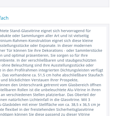
fach
htete Stand-Glasvitrine eignet sich hervorragend für
dukte oder Sammlungen aller Art und ist vielseitig
uminium-Rahmen-Konstruktion eignet sich diese kleine
usstellungsstücke oder Exponate. In dieser modernen
ner Tür können Sie ihre Dekorations - oder Sammlerstücke
und optimal präsentieren, Sie sorgen so für Ihre
Ambiente. In der verschließbaren und staubgeschützten
 ohne Beleuchtung sind Ihre Ausstellungsstücke oder
in den Profilrahmen integrierten Dichtungsleisten verfügt
z. Das vorhandene ca. 51,5 cm hohe abschließbare Staufach
s und blickdichten Verstauen Ihrer Prospekte,
können den Unterschrank getrennt vom Glasbereich öffnen
ellbaren Rollen ist die unbeleuchtete Alu-Vitrine in Ihren
an verschiedenen Stellen platzierbar. Das Oberteil der
nen natürlichen Lichteinfall in die Glasvitrine. Mit 3
-Glasböden mit einer Stellfläche von ca. 38,5 x 36,5 cm je
 flexibel in der freistehenden Sicherheitsglasvitrine
nötigen können Sie diese passend zu dieser Vitrine