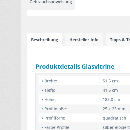
Gebrauchsanweisung
Beschreibung
Hersteller-Info
Tipps & T
Produktdetails Glasvitrine
• Breite:
51.5 cm
• Tiefe:
41.5 cm
• Höhe:
183.0 cm
• Profilmaße:
25 x 25 mm
• Profilform:
quadratisch
• Farbe Profile:
silber eloxiert