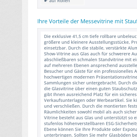
☛ auf Rollen
Ihre Vorteile der Messevitrine mit Stau
Die exklusive 41,5 cm tiefe rollbare unbeleuc
größere und kleinere Ausstellungsstücke, Pro
einsetzbar. Durch die stabile, verstärkte Al
Show-Vitrine aus Glas auch für schwerere A
abschließbaren schmalen Standvitrine mit ei
auf mehreren Ebenen ansprechend ausstellen 
Besucher und Gäste für ein professionelles 
hochwertigen modernen Präsentationsvitrine
Sammlungen sicher untergebracht. Durch die 
die Glasvitrine über einen guten Staubschut
gibt Ihnen ausreichend Platz für ein sichere
Verkaufsunterlagen oder Werbeartikel. Sie 
und verschließen. Durch die montierten festst
Räumlichkeiten sowohl mobil als auch sicher 
Vitrine besteht aus Glas und unterstützt so ei
stufenlos höhenverstellbaren ESG-Sicherheits
Ebene können Sie Ihre Produkte oder Exponate
unterbringen. Sollten Sie mehr Glasböden be