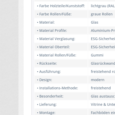
• Farbe Holzteile/Kunststoff:
lichtgrau (RAL
• Farbe Rollen/Füße:
graue Rollen
• Material:
Glas
• Material Profile:
Aluminium-Pr
• Material Verglasung:
ESG-Sicherhei
• Material Oberteil:
ESG-Sicherhei
• Material Rollen/Füße:
Gummi
• Rückseite:
Glasrückwan
• Ausführung:
freistehend ro
• Design:
modern
• Installations-Methode:
freistehend
• Besonderheit:
Glas austausc
• Lieferung:
Vitrine & Unt
• Montage:
Fachböden ei