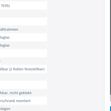
 7035)
ofilrahmen
tsglas
tsglas
d
llbar (2 Rollen feststellbar)
hbar, nicht geklebt
erschrank montiert
nlegen