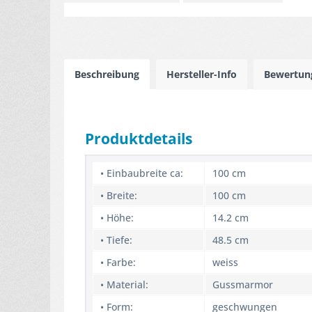
Beschreibung
Hersteller-Info
Bewertu
Produktdetails
• Einbaubreite ca:
100 cm
• Breite:
100 cm
• Höhe:
14.2 cm
• Tiefe:
48.5 cm
• Farbe:
weiss
• Material:
Gussmarmor
• Form:
geschwungen