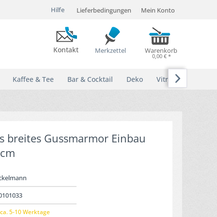
Hilfe
Lieferbedingungen
Mein Konto
Kontakt
Merkzettel
Warenkorb
0,00 € *

Kaffee & Tee
Bar & Cocktail
Deko
Vitrinen
s breites Gussmarmor Einbau
 cm
ckelmann
0101033
ca. 5-10 Werktage