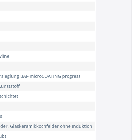
wline
m
ersieglung BAF-microCOATING progress
Kunststoff
schichtet
as
der, Glaskeramikkochfelder ohne Induktion
ubt