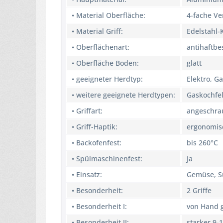
• Material Oberfläche:
4-fache V
• Material Griff:
Edelstahl-
• Oberflächenart:
antihaftbe
• Oberfläche Boden:
glatt
• geeigneter Herdtyp:
Elektro, G
• weitere geeignete Herdtypen:
Gaskochfel
• Griffart:
angeschra
• Griff-Haptik:
ergonomis
• Backofenfest:
bis 260°C
• Spülmaschinenfest:
Ja
• Einsatz:
Gemüse, S
• Besonderheit:
2 Griffe
• Besonderheit I:
von Hand 
• Besonderheit II:
starker 9