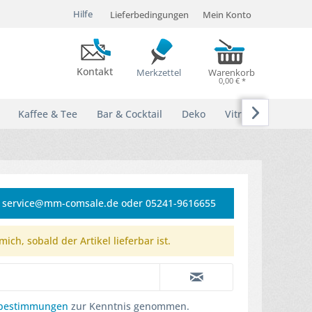
Hilfe
Lieferbedingungen
Mein Konto
Kontakt
Merkzettel
Warenkorb
0,00 € *

Kaffee & Tee
Bar & Cocktail
Deko
Vitrinen
e: service@mm-comsale.de oder 05241-9616655
ich, sobald der Artikel lieferbar ist.
zbestimmungen
zur Kenntnis genommen.