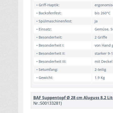
• Griff-Haptik:
ergonomis
• Backofenfest:
bis 260°C
• Spülmaschinenfest:
Ja
• Einsatz:
Gemüse, S
• Besonderheit:
2 Griffe
• Besonderheit I:
von Hand 
• Besonderheit II:
starker 9
• Besonderheit III:
mit Deckel
• Setumfang:
2-teilig
• Gewicht:
1.9 Kg
BAF Suppentopf Ø 28 cm Aluguss 8.2 Lit
Nr.:500133281)