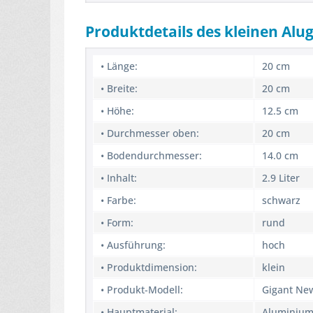
Produktdetails des kleinen Alu
• Länge:
20 cm
• Breite:
20 cm
• Höhe:
12.5 cm
• Durchmesser oben:
20 cm
• Bodendurchmesser:
14.0 cm
• Inhalt:
2.9 Liter
• Farbe:
schwarz
• Form:
rund
• Ausführung:
hoch
• Produktdimension:
klein
• Produkt-Modell:
Gigant Ne
• Hauptmaterial:
Aluminiu