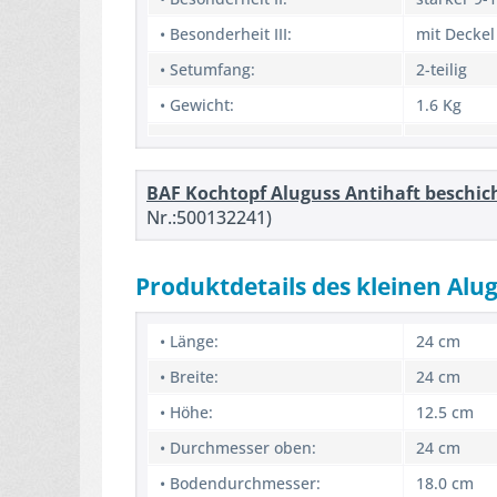
• Besonderheit III:
mit Deckel
• Setumfang:
2-teilig
• Gewicht:
1.6 Kg
BAF Kochtopf Aluguss Antihaft beschich
Nr.:500132241)
Produktdetails des kleinen Alu
• Länge:
24 cm
• Breite:
24 cm
• Höhe:
12.5 cm
• Durchmesser oben:
24 cm
• Bodendurchmesser:
18.0 cm