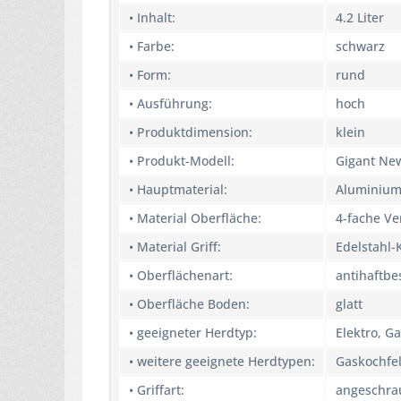
• Inhalt:
4.2 Liter
• Farbe:
schwarz
• Form:
rund
• Ausführung:
hoch
• Produktdimension:
klein
• Produkt-Modell:
Gigant Ne
• Hauptmaterial:
Aluminiu
• Material Oberfläche:
4-fache V
• Material Griff:
Edelstahl-
• Oberflächenart:
antihaftbe
• Oberfläche Boden:
glatt
• geeigneter Herdtyp:
Elektro, G
• weitere geeignete Herdtypen:
Gaskochfel
• Griffart:
angeschra