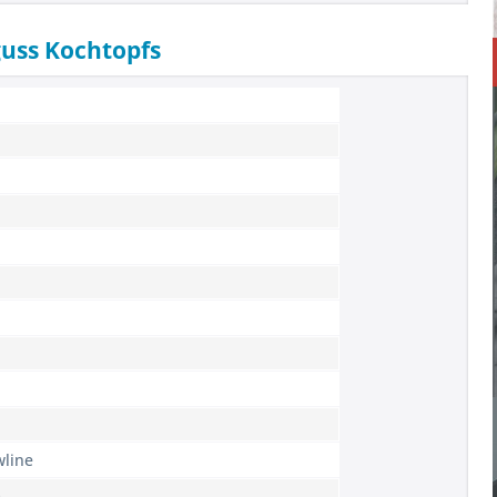
guss Kochtopfs
wline
m