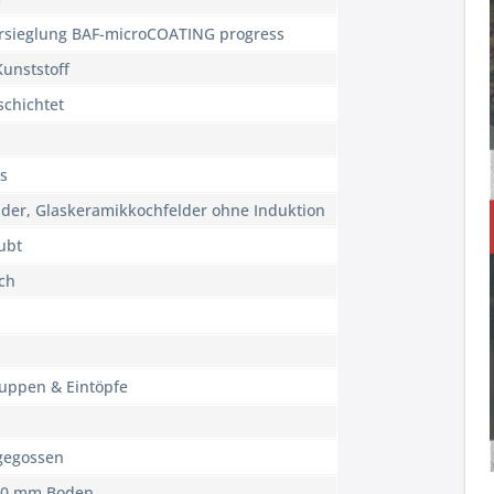
ersieglung BAF-microCOATING progress
Kunststoff
schichtet
as
der, Glaskeramikkochfelder ohne Induktion
ubt
ch
uppen & Eintöpfe
gegossen
-10 mm Boden