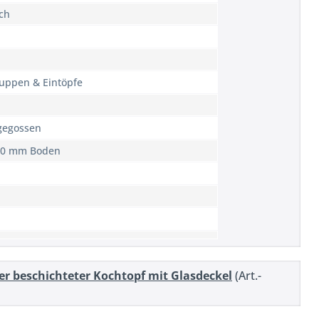
ch
uppen & Eintöpfe
gegossen
-10 mm Boden
er beschichteter Kochtopf mit Glasdeckel
(Art.-