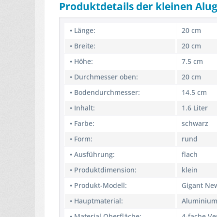
Produktdetails der kleinen Alug
• Länge:
20 cm
• Breite:
20 cm
• Höhe:
7.5 cm
• Durchmesser oben:
20 cm
• Bodendurchmesser:
14.5 cm
• Inhalt:
1.6 Liter
• Farbe:
schwarz
• Form:
rund
• Ausführung:
flach
• Produktdimension:
klein
• Produkt-Modell:
Gigant Ne
• Hauptmaterial:
Aluminiu
• Material Oberfläche:
4-fache V