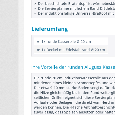
✓ Der beschichtete Bratentopf ist wärmebestä
✓ Die Servierpfanne mit hohem Rand & Edelstah
✓ Der induktionsfähige Universal-Brattopf mit
Lieferumfang
☛ 1x runde Kasserolle Ø 20 cm
☛ 1x Deckel mit Edelstahlrand Ø 20 cm
Ihre Vorteile der runden Aluguss Kasse
Die runde 20 cm Induktions-Kasserolle aus der
mit denen eines kleinen Schmortopfes und wi
Der etwa 9-10 mm starke Boden sorgt dafür, da
die Hitze gleichmäßig bis in den Rand weiterg
seitlichen Griffen eignet sich diese Servierpf
Aufläufe oder Beilagen, die direkt vom Herd i
werden können. Die 4-fache Antihaftbeschichtu
zuverlässig, dass Speisen ansetzen oder haften