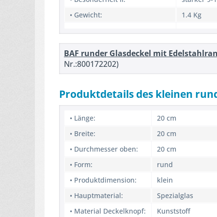
• Gewicht:
1.4 Kg
BAF runder Glasdeckel mit Edelstahlran
Nr.:800172202)
Produktdetails des kleinen run
• Länge:
20 cm
• Breite:
20 cm
• Durchmesser oben:
20 cm
• Form:
rund
• Produktdimension:
klein
• Hauptmaterial:
Spezialglas
• Material Deckelknopf:
Kunststoff