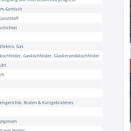
om-Gemisch
Kunststoff
schichtet
 Elektro, Gas
kochfelder, Gaskochfelder, Glaskeramikkochfelder
ubt
ch
isgerichte, Braten & Kurzgebratenes
gegossen
-10 mm Boden