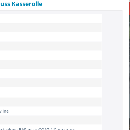
uss Kasserolle
wline
m
ersieglung BAF-microCOATING progress