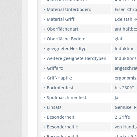
• Material Unterboden:
Eisen-Chr
• Material Griff:
Edelstahl-
• Oberflächenart:
antihaftbe
• Oberfläche Boden:
glatt
• geeigneter Herdtyp:
Induktion,
• weitere geeignete Herdtypen:
Induktions
• Griffart:
angeschra
• Griff-Haptik:
ergonomis
• Backofenfest:
bis 260°C
• Spülmaschinenfest:
Ja
• Einsatz:
Gemüse, Re
• Besonderheit:
2 Griffe
• Besonderheit I:
von Hand 
• Besonderheit II:
starker 9