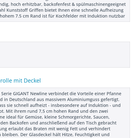
ndig, hoch erhitzbar, backofenfest & spülmaschinengeeignet
l Kunststoff Griffen bietet Ihnen eine schnelle Aufheizung
 hohem 7.5 cm Rand ist für Kochfelder mit Induktion nutzbar
rolle mit Deckel
 Serie GIGANT Newline verbindet die Vorteile einer Pfanne
rd in Deutschland aus massivem Aluminiumguss gefertigt.
ss sie schnell aufheizt - insbesondere auf Induktion - und
ibt. Mit ihrem rund 7,5 cm hohen Rand und den zwei
anne ideal für Gemüse, kleine Schmorgerichte, Saucen,
n den Backofen und anschließend auf den Tisch gebracht
ng erlaubt das Braten mit wenig Fett und verhindert
 bleiben. Der Glasdeckel hält Hitze, Feuchtigkeit und