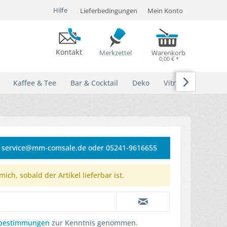
Hilfe
Lieferbedingungen
Mein Konto
Kontakt
Merkzettel
Warenkorb
0,00 € *

Kaffee & Tee
Bar & Cocktail
Deko
Vitrinen
e: service@mm-comsale.de oder 05241-9616655
ich, sobald der Artikel lieferbar ist.
zbestimmungen
zur Kenntnis genommen.