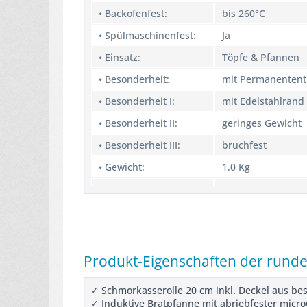
• Backofenfest:
bis 260°C
• Spülmaschinenfest:
Ja
• Einsatz:
Töpfe & Pfannen
• Besonderheit:
mit Permanentent
• Besonderheit I:
mit Edelstahlrand
• Besonderheit II:
geringes Gewicht
• Besonderheit III:
bruchfest
• Gewicht:
1.0 Kg
Produkt-Eigenschaften der runde
✓ Schmorkasserolle 20 cm inkl. Deckel aus b
✓ Induktive Bratpfanne mit abriebfester mic