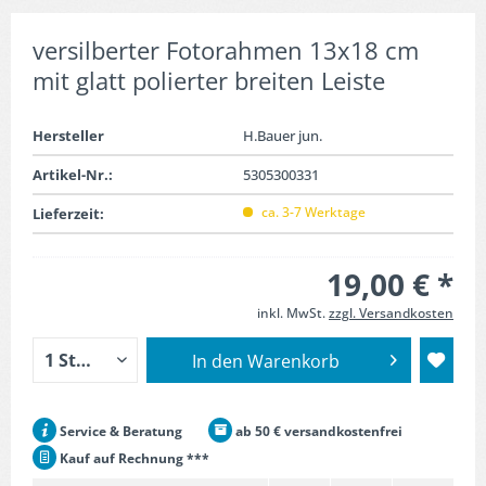
versilberter Fotorahmen 13x18 cm
mit glatt polierter breiten Leiste
Hersteller
H.Bauer jun.
Artikel-Nr.:
5305300331
ca. 3-7 Werktage
Lieferzeit:
19,00 € *
inkl. MwSt.
zzgl. Versandkosten
In den
Warenkorb
Service & Beratung
ab 50 € versandkostenfrei
Kauf auf Rechnung ***