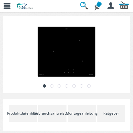
Übersicht
» Kochfelder
Produktdatenblatt
Gebrauchsanweisung
Montageanleitung
Ratgeber