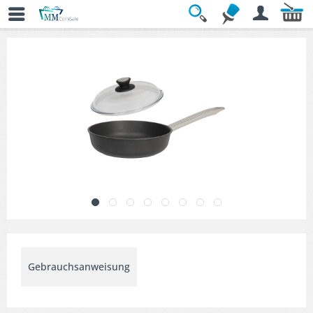
Übersicht
» Bratpfannen-Sets
Gebrauchsanweisung