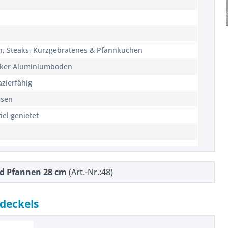
n, Steaks, Kurzgebratenes & Pfannkuchen
ker Aluminiumboden
azierfähig
ssen
iel genietet
nd Pfannen 28 cm
(Art.-Nr.:48)
deckels