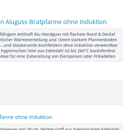
n Aluguss-Bratpfanne ohne Induktion
fähigem Antihaft Alu-Handguss mit flachem Rand & Deckel
nheitlicher Wärmeverteilung und 10mm starkem Pfannenboden
ro-, und Glaskeramik-Kochfeldern ohne Induktion verwendbar
ygienischen Stiel aus Edelstahl ist bis 260°C backofenfest
eal für eine Zubereitung von Eierspeisen oder Frikadellen
pfanne ohne Induktion
hmesser von 28 cm, festem Griff aus hygienischem Edelstahl