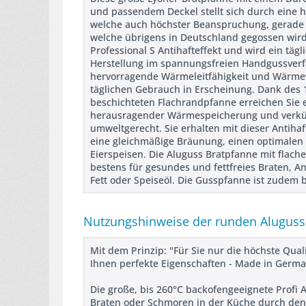
und passendem Deckel stellt sich durch eine 
welche auch höchster Beanspruchung, gerade be
welche übrigens in Deutschland gegossen wird
Professional S Antihafteffekt und wird ein tägli
Herstellung im spannungsfreien Handgussverfa
hervorragende Wärmeleitfähigkeit und Wärme
täglichen Gebrauch in Erscheinung. Dank de
beschichteten Flachrandpfanne erreichen Sie 
herausragender Wärmespeicherung und verkürz
umweltgerecht. Sie erhalten mit dieser Antih
eine gleichmäßige Bräunung, einen optimalen 
Eierspeisen. Die Aluguss Bratpfanne mit flach
bestens für gesundes und fettfreies Braten, 
Fett oder Speiseöl. Die Gusspfanne ist zudem 
Nutzungshinweise der runden Aluguss
Mit dem Prinzip: "Für Sie nur die höchste Qual
Ihnen perfekte Eigenschaften - Made in German
Die große, bis 260°C backofengeeignete Profi 
Braten oder Schmoren in der Küche durch den A