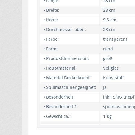
• Länge:
28 cm
• Breite:
28 cm
• Höhe:
9.5 cm
• Durchmesser oben:
28 cm
• Farbe:
transparent
• Form:
rund
• Produktdimmension:
groß
• Hauptmaterial:
Vollglas
• Material Deckelknopf:
Kunststoff
• Spülmaschinengeeignet:
Ja
• Besonderheit:
inkl. SKK-Knopf
• Besonderheit 1:
spülmaschinen
• Gewicht ca.:
1 Kg