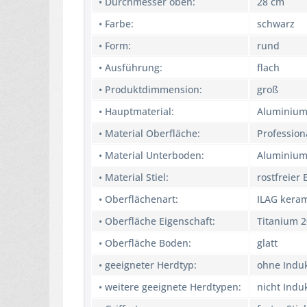
• Durchmesser oben:
28 cm
• Farbe:
schwarz
• Form:
rund
• Ausführung:
flach
• Produktdimmension:
groß
• Hauptmaterial:
Aluminium
• Material Oberfläche:
Profession
• Material Unterboden:
Aluminiu
• Material Stiel:
rostfreier 
• Oberflächenart:
ILAG kera
• Oberfläche Eigenschaft:
Titanium 2
• Oberfläche Boden:
glatt
• geeigneter Herdtyp:
ohne Induk
• weitere geeignete Herdtypen:
nicht Indu