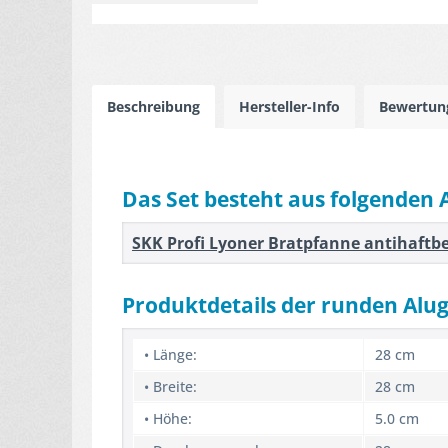
Beschreibung
Hersteller-Info
Bewertu
Das Set besteht aus folgenden 
SKK Profi Lyoner Bratpfanne antihaftbe
Produktdetails der runden Alu
• Länge:
28 cm
• Breite:
28 cm
• Höhe:
5.0 cm