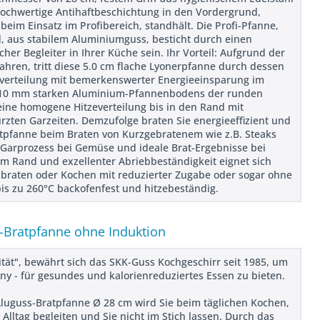
hochwertige Antihaftbeschichtung in den Vordergrund,
im Einsatz im Profibereich, standhält. Die Profi-Pfanne,
, aus stabilem Aluminiumguss, besticht durch einen
cher Begleiter in Ihrer Küche sein. Ihr Vorteil: Aufgrund der
hren, tritt diese 5.0 cm flache Lyonerpfanne durch dessen
verteilung mit bemerkenswerter Energieeinsparung im
s 10 mm starken Aluminium-Pfannenbodens der runden
eine homogene Hitzeverteilung bis in den Rand mit
ten Garzeiten. Demzufolge braten Sie energieeffizient und
aftpfanne beim Braten von Kurzgebratenem wie z.B. Steaks
Garprozess bei Gemüse und ideale Brat-Ergebnisse bei
em Rand und exzellenter Abriebbeständigkeit eignet sich
Anbraten oder Kochen mit reduzierter Zugabe oder sogar ohne
bis zu 260°C backofenfest und hitzebeständig.
-Bratpfanne ohne Induktion
ität", bewährt sich das SKK-Guss Kochgeschirr seit 1985, um
y - für gesundes und kalorienreduziertes Essen zu bieten.
Aluguss-Bratpfanne Ø 28 cm wird Sie beim täglichen Kochen,
lltag begleiten und Sie nicht im Stich lassen. Durch das