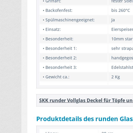
• Griffart:
fester Stiel
• Backofenfest:
bis 260°C
• Spülmaschinengeeignet:
Ja
• Einsatz:
Eierspeise
• Besonderheit:
10mm star
• Besonderheit 1:
sehr strap
• Besonderheit 2:
handgego
• Besonderheit 3:
Edelstahlst
• Gewicht ca.:
2 Kg
SKK runder Vollglas Deckel für Töpfe u
Produktdetails des runden Glas