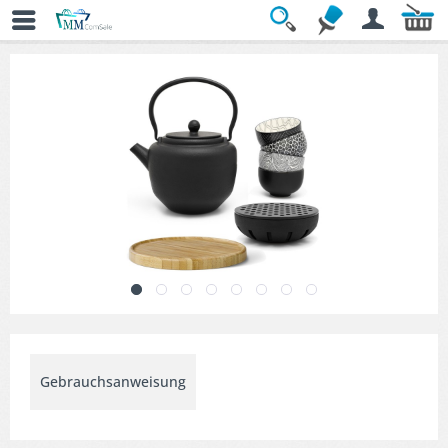
Übersicht
» Teekannen Set
Gebrauchsanweisung