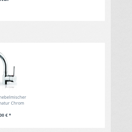
nhebelmischer
atur Chrom
ck-Armatur
charmatur
00 € *