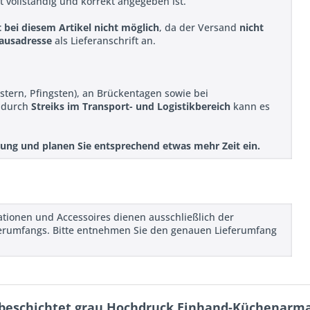
ift vollständig und korrekt angegeben ist.
t bei diesem Artikel nicht möglich
, da der Versand
nicht
ausadresse
als Lieferanschrift an.
stern, Pfingsten), an Brückentagen sowie bei
r durch
Streiks im Transport- und Logistikbereich
kann es
ellung und planen Sie entsprechend etwas mehr Zeit ein.
rationen und Accessoires dienen ausschließlich der
ieferumfangs. Bitte entnehmen Sie den genauen Lieferumfang
 beschichtet grau Hochdruck Einhand-Küchenarm