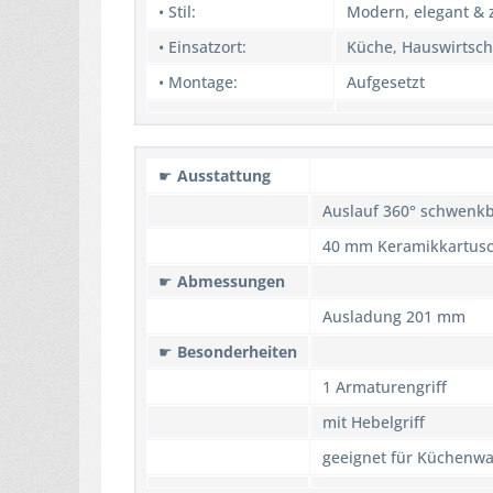
• Stil:
Modern, elegant & z
• Einsatzort:
Küche, Hauswirtsc
• Montage:
Aufgesetzt
☛
Ausstattung
Auslauf 360° schwenk
40 mm Keramikkartus
☛
Abmessungen
Ausladung 201 mm
☛
Besonderheiten
1 Armaturengriff
mit Hebelgriff
geeignet für Küchenw