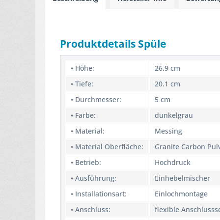
Produktdetails Spüle
• Höhe:
26.9 cm
• Tiefe:
20.1 cm
• Durchmesser:
5 cm
• Farbe:
dunkelgrau
• Material:
Messing
• Material Oberfläche:
Granite Carbon Pul
• Betrieb:
Hochdruck
• Ausführung:
Einhebelmischer
• Installationsart:
Einlochmontage
• Anschluss:
flexible Anschluss