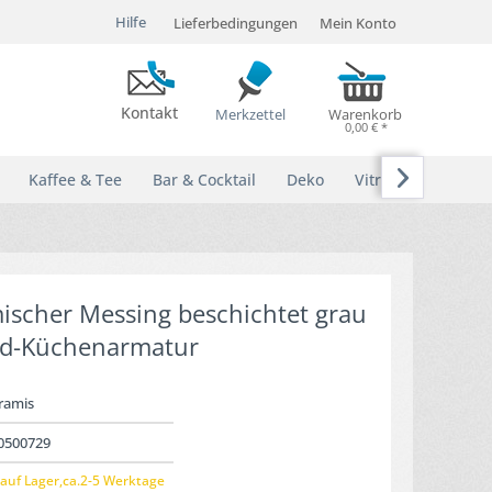
Hilfe
Lieferbedingungen
Mein Konto
Kontakt
Merkzettel
Warenkorb
0,00 € *

Kaffee & Tee
Bar & Cocktail
Deko
Vitrinen
ischer Messing beschichtet grau
nd-Küchenarmatur
ramis
0500729
auf Lager,ca.2-5 Werktage