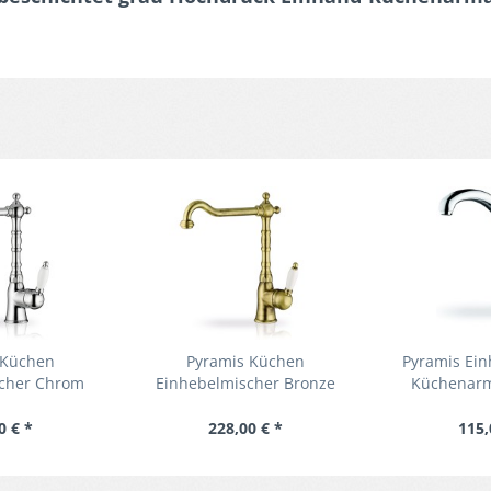
 Küchen
Pyramis Küchen
Pyramis Ei
cher Chrom
Einhebelmischer Bronze
Küchenarm
chenarmatur
Hochdruck Küchenarmatur
Hochdru
harmatur
Spültischarmatur
Spültis
0 € *
228,00 € *
115,