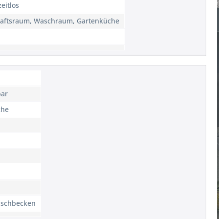
eitlos
haftsraum, Waschraum, Gartenküche
bar
che
aschbecken