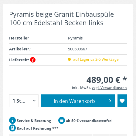
Pyramis beige Granit Einbauspüle
100 cm Edelstahl Becken links
Hersteller
Pyramis
Artikel-Nr.:
500500667
auf Lager,ca.2-5 Werktage
Lieferzeit:
489,00 € *
inkl. MwSt.
zzgl. Versandkosten
In den
Warenkorb
Service & Beratung
ab 50 € versandkostenfrei
Kauf auf Rechnung ***