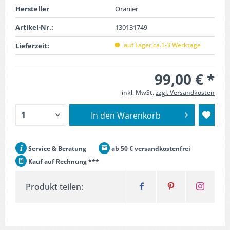
Hersteller
Oranier
Artikel-Nr.:
130131749
auf Lager,ca.1-3 Werktage
Lieferzeit:
99,00 € *
inkl. MwSt.
zzgl. Versandkosten
In den
Warenkorb
Service & Beratung
ab 50 € versandkostenfrei
Kauf auf Rechnung ***
Produkt teilen: