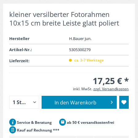
kleiner versilberter Fotorahmen
10x15 cm breite Leiste glatt poliert
Hersteller
H.Bauer jun.
Artikel-Nr.:
5305300279
ca. 3-7 Werktage
Lieferzeit:
17,25 € *
inkl. MwSt.
zzgl. Versandkosten
In den
Warenkorb
Service & Beratung
ab 50 € versandkostenfrei
Kauf auf Rechnung ***