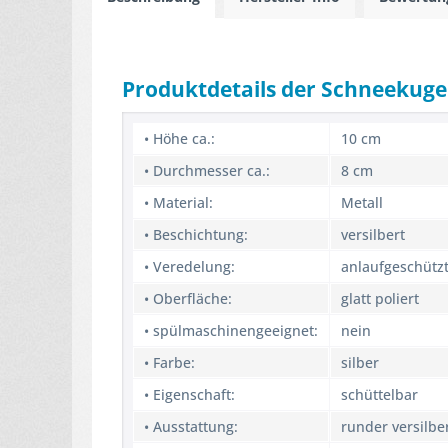
Produktdetails der Schneekuge
• Höhe ca.:
10 cm
• Durchmesser ca.:
8 cm
• Material:
Metall
• Beschichtung:
versilbert
• Veredelung:
anlaufgeschütz
• Oberfläche:
glatt poliert
• spülmaschinengeeignet:
nein
• Farbe:
silber
• Eigenschaft:
schüttelbar
• Ausstattung:
runder versilbe