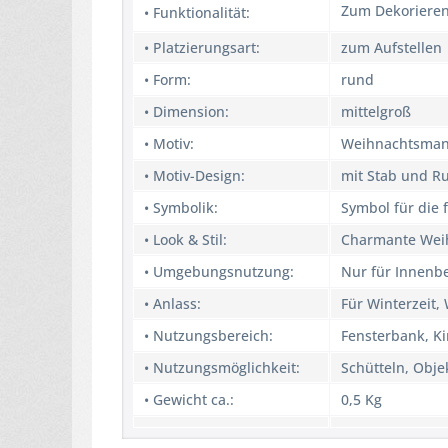
Zum Dekorieren 
• Funktionalität:
• Platzierungsart:
zum Aufstellen
• Form:
rund
• Dimension:
mittelgroß
• Motiv:
Weihnachtsma
• Motiv-Design:
mit Stab und R
• Symbolik:
Symbol für die 
• Look & Stil:
Charmante Weih
• Umgebungsnutzung:
Nur für Innenb
• Anlass:
Für Winterzeit
• Nutzungsbereich:
Fensterbank, K
• Nutzungsmöglichkeit:
Schütteln, Obje
• Gewicht ca.:
0,5 Kg