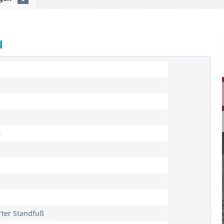
l
t
rter Standfuß