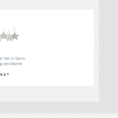
r Set in Stern-
ig versilberte
kanhänger
25 € *