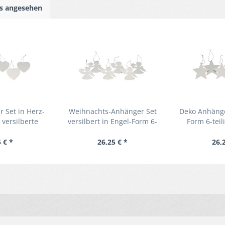
ls angesehen
 Set in Herz-
Weihnachts-Anhänger Set
Deko Anhänge
 versilberte
versilbert in Engel-Form 6-
Form 6-teil
anhänger
teilige Deko Baumanhänger
Geschen
 € *
26,25 € *
26,