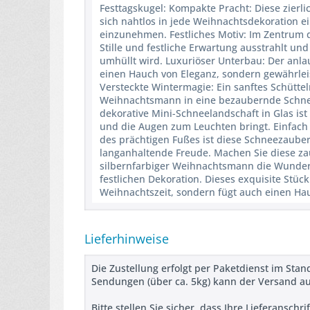
Festtagskugel: Kompakte Pracht: Diese zierl
sich nahtlos in jede Weihnachtsdekoration ei
einzunehmen. Festliches Motiv: Im Zentrum d
Stille und festliche Erwartung ausstrahlt un
umhüllt wird. Luxuriöser Unterbau: Der anlau
einen Hauch von Eleganz, sondern gewährleis
Versteckte Wintermagie: Ein sanftes Schüttel
Weihnachtsmann in eine bezaubernde Schneel
dekorative Mini-Schneelandschaft in Glas ist
und die Augen zum Leuchten bringt. Einfach 
des prächtigen Fußes ist diese Schneezauber
langanhaltende Freude. Machen Sie diese za
silbernfarbiger Weihnachtsmann die Wunder 
festlichen Dekoration. Dieses exquisite Stück
Weihnachtszeit, sondern fügt auch einen H
Lieferhinweise
Die Zustellung erfolgt per Paketdienst im Stan
Sendungen (über ca. 5kg) kann der Versand a
Bitte stellen Sie sicher, dass Ihre Lieferanschr