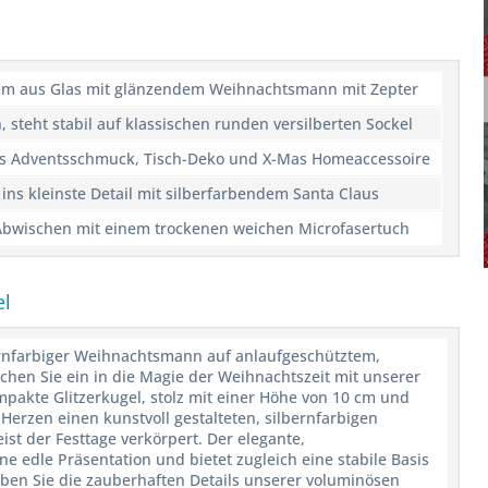
8 cm aus Glas mit glänzendem Weihnachtsmann mit Zepter
 steht stabil auf klassischen runden versilberten Sockel
ls Adventsschmuck, Tisch-Deko und X-Mas Homeaccessoire
s ins kleinste Detail mit silberfarbendem Santa Claus
s Abwischen mit einem trockenen weichen Microfasertuch
el
rnfarbiger Weihnachtsmann auf anlaufgeschütztem,
auchen Sie ein in die Magie der Weihnachtszeit mit unserer
akte Glitzerkugel, stolz mit einer Höhe von 10 cm und
Herzen einen kunstvoll gestalteten, silbernfarbigen
t der Festtage verkörpert. Der elegante,
ine edle Präsentation und bietet zugleich eine stabile Basis
eben Sie die zauberhaften Details unserer voluminösen