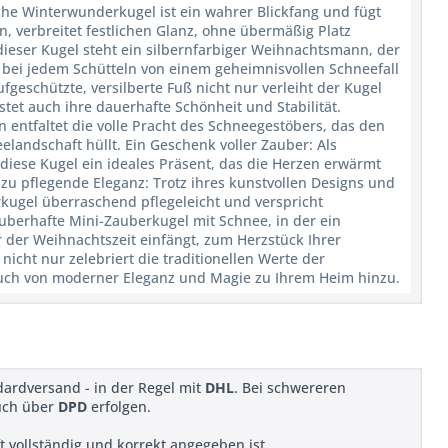
iche Winterwunderkugel ist ein wahrer Blickfang und fügt
n, verbreitet festlichen Glanz, ohne übermäßig Platz
ieser Kugel steht ein silbernfarbiger Weihnachtsmann, der
d bei jedem Schütteln von einem geheimnisvollen Schneefall
fgeschützte, versilberte Fuß nicht nur verleiht der Kugel
tet auch ihre dauerhafte Schönheit und Stabilität.
n entfaltet die volle Pracht des Schneegestöbers, das den
andschaft hüllt. Ein Geschenk voller Zauber: Als
 diese Kugel ein ideales Präsent, das die Herzen erwärmt
zu pflegende Eleganz: Trotz ihres kunstvollen Designs und
kugel überraschend pflegeleicht und verspricht
uberhafte Mini-Zauberkugel mit Schnee, in der ein
der Weihnachtszeit einfängt, zum Herzstück Ihrer
 nicht nur zelebriert die traditionellen Werte der
auch von moderner Eleganz und Magie zu Ihrem Heim hinzu.
dardversand - in der Regel mit
DHL
. Bei schwereren
uch über
DPD
erfolgen.
ift vollständig und korrekt angegeben ist.