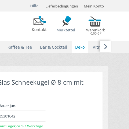
Hilfe
Lieferbedingungen
Mein Konto
Kontakt
Merkzettel
Warenkorb
0,00 € *

Kaffee & Tee
Bar & Cocktail
Deko
Vitrinen
 Glas Schneekugel Ø 8 cm mit
Bauer jun.
05301642
auf Lager,ca.1-3 Werktage