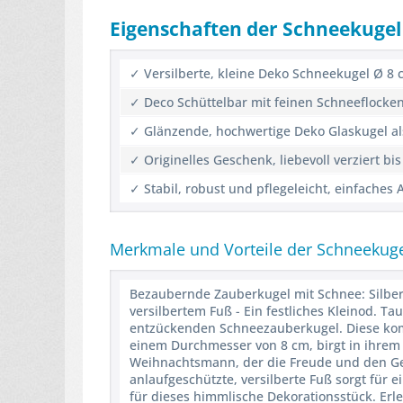
Eigenschaften der Schneekugel
✓ Versilberte, kleine Deko Schneekugel Ø 
✓ Deco Schüttelbar mit feinen Schneeflocken,
✓ Glänzende, hochwertige Deko Glaskugel a
✓ Originelles Geschenk, liebevoll verziert bi
✓ Stabil, robust und pflegeleicht, einfache
Merkmale und Vorteile der Schneekug
Bezaubernde Zauberkugel mit Schnee: Silbe
versilbertem Fuß - Ein festliches Kleinod. T
entzückenden Schneezauberkugel. Diese komp
einem Durchmesser von 8 cm, birgt in ihrem 
Weihnachtsmann, der die Freude und den Geis
anlaufgeschützte, versilberte Fuß sorgt für e
für dieses himmlische Dekorationsstück. Erl