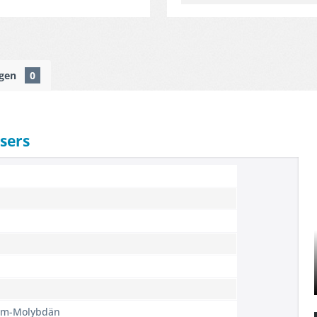
ngen
0
sers
um-Molybdän