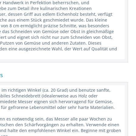
ihr Handwerk in Perfektion beherrschen, und
ebe zum Detail ihre kulinarischen Kreationen
er, dessen Griff aus edlem Eichenholz besteht, verfügt
lche aus einem Stück geschmiedet wurde. Das kleine
 von 8 cm ermöglicht präzise Schnitte, was besonders
 wie das Schneiden von Gemüse oder Obst in gleichmäßige
iert und eignet sich nicht nur zum Schneiden von Obst,
 Putzen von Gemüse und anderen Zutaten. Dieses
en eine ausgezeichnete Wahl, der Wert auf Qualität und
rs
 im richtigen Winkel (ca. 20 Grad) und benutze sanfte,
iles Schneidebrett (idealerweise aus Holz oder
chmiedete Messer eignen sich hervorragend für Gemüse,
für gefrorene Lebensmittel oder sehr harte Materialien.
nn es notwendig sein, das Messer alle paar Wochen zu
 zwischen den Schärfvorgängen zu erhalten. Verwende einen
 und halte den empfohlenen Winkel ein. Beginne mit groben