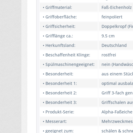
• Griffmaterial:
Faß-Eichenholz
• Griffoberfläche:
feinpoliert
• Griffsicherheit:
Doppelkropf (Fi
• Grifflänge ca.:
9.5 cm
• Herkunftsland:
Deutschland
• Beschaffenheit Klinge:
rostfrei
• Spülmaschinengeeignet:
nein (Handwäsc
• Besonderheit:
aus einem Stüc
• Besonderheit 1:
optimal ausbala
• Besonderheit 2:
Griff 3-fach gen
• Besonderheit 3:
Griffschalen au
• Produkt-Serie:
Alpha-Faßeiche
• Messerart:
Mehrzweckmes
• geeignet zum:
schälen & schne