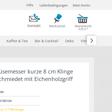
Hilfe
Lieferbedingungen
Mein Konto
Kontakt
Merkzettel
Warenkorb
0,00 € *

Kaffee & Tee
Bar & Cocktail
Deko
Vitrinen
semesser kurze 8 cm Klinge
chmiedet mit Eichenholzgriff
de
0190104
ca. 3-7 Werktage