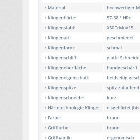
• Material:
hochwertiger M
• Klingenhärte:
57-58 ° HRc
• Klingenstahl:
X50CrMoV15
• Klingenart:
geschmiedet
• Klingenform:
schmal
• Klingenschliff:
glatte Schneide
• Klingenoberfläche:
handgeschärft
• Klingeneigenschaft:
beidseitig gesch
• Klingenspitze:
spitz zulaufend
• Klingenschneide:
kurz
• Härtetechnologie Klinge:
eisgehärtet (bis
• Farbe:
braun
• Grifffarbe:
braun
• Griffhaptik:
ergonomisch