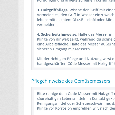
Körnungen und arbeite zu feinen Körnungen
3. Holzgriffpflege:
Wische den Griff mit eine
Vermeide es, den Griff in Wasser einzuweiche
lebensmittelechtem Öl (z.B. Leinöl oder Mine
vermeiden.
4. Sicherheitshinweise:
Halte das Messer imm
Klinge von dir weg zeigt, während du schnei
eine Arbeitsfläche. Halte das Messer außerh
sicheren Umgang mit Messern.
Mit der richtigen Pflege und Nutzung wirst
handgeschärften Güde Messer mit Holzgriff 
Pflegehinweise des Gemüsemessers
Bitte reinige dein Güde Messer mit Holzgrif
säurehaltigen Lebensmitteln in Kontakt gek
Reinigungsmittel oder Scheuerschwämme, da
Klinge vor Korrosion empfehlen wir, nach de