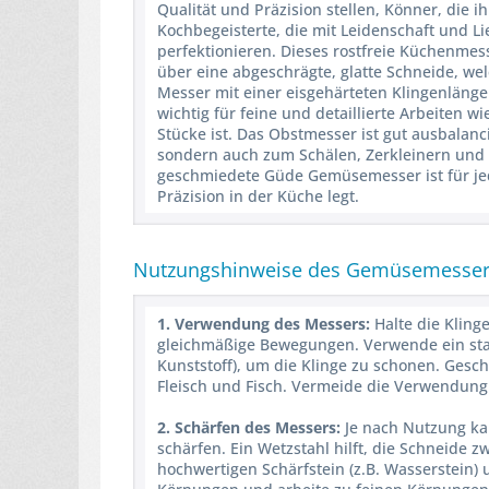
Qualität und Präzision stellen, Könner, die 
Kochbegeisterte, die mit Leidenschaft und Li
perfektionieren. Dieses rostfreie Küchenmess
über eine abgeschrägte, glatte Schneide, we
Messer mit einer eisgehärteten Klingenlänge
wichtig für feine und detaillierte Arbeiten
Stücke ist. Das Obstmesser ist gut ausbalanc
sondern auch zum Schälen, Zerkleinern und
geschmiedete Güde Gemüsemesser ist für jed
Präzision in der Küche legt.
Nutzungshinweise des Gemüsemesse
1. Verwendung des Messers:
Halte die Klinge
gleichmäßige Bewegungen. Verwende ein stab
Kunststoff), um die Klinge zu schonen. Ges
Fleisch und Fisch. Vermeide die Verwendung 
2. Schärfen des Messers:
Je nach Nutzung ka
schärfen. Ein Wetzstahl hilft, die Schneide
hochwertigen Schärfstein (z.B. Wasserstein)