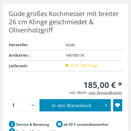
Güde großes Kochmesser mit breiter
26 cm Klinge geschmiedet &
Olivenholzgriff
Hersteller
Güde
Artikel-Nr.:
190190174
ca. 3-7 Werktage
Lieferzeit:
185,00 € *
inkl. MwSt.
zzgl. Versandkosten
In den
Warenkorb
Service & Beratung
ab 50 € versandkostenfrei