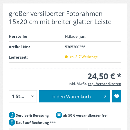
großer versilberter Fotorahmen
15x20 cm mit breiter glatter Leiste
Hersteller
H.Bauer jun.
Artikel-Nr.:
5305300356
ca. 3-7 Werktage
Lieferzeit:
24,50 € *
inkl. MwSt.
zzgl. Versandkosten
In den
Warenkorb
Service & Beratung
ab 50 € versandkostenfrei
Kauf auf Rechnung ***